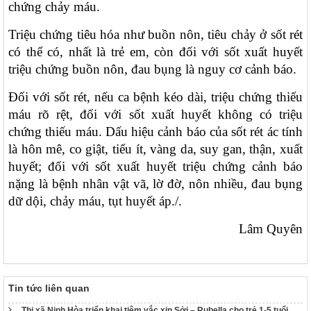
chứng chảy máu.
Triệu chứng tiêu hóa như buồn nôn, tiêu chảy ở sốt rét
có thể có, nhất là trẻ em, còn đối với sốt xuất huyết
triệu chứng buồn nôn, đau bụng là nguy cơ cảnh báo.
117/2025/QH15
Luật Bảo vệ bí mật nhà nước
Đối với sốt rét, nếu ca bệnh kéo dài, triệu chứng thiếu
63/2026/NĐ-CP
máu rõ rệt, đối với sốt xuất huyết không có triệu
Nghị định Quy định chi tiết một số điều và biện pháp thi hành
chứng thiếu máu. Dấu hiệu cảnh báo của sốt rét ác tính
Luật bảo vệ bí mật nhà nước
là hôn mê, co giật, tiểu ít, vàng da, suy gan, thận, xuất
CÔNG BÁO/Số 1097 + 1098
huyết; đối với sốt xuất huyết triệu chứng cảnh báo
LUẬT XỬ LÝ VI PHẠM HÀNH CHÍNH
nặng là bệnh nhân vật vã, lờ đờ, nôn nhiều, đau bụng
190/2025/NĐ-CP
dữ dội, chảy máu, tụt huyết áp./.
Nghị định Sửa đổi, bổ sung một số điều của Nghị định số
118/2021/NĐ-CP ngày 23 tháng 12 năm 2021 của Chính phủ
Lâm Quyên
quy định chi tiết một số điều và biện pháp thi hành Luật Xử lý
vi phạm hành chính được sửa đổi, bổ sung theo Nghị định số
68/2025/NĐ-CP ngày 18 tháng 3 năm 2025 của Chính phủ và
Nghị định số 120/2021/NĐ-CP ngày 24 tháng 12 năm 2021
của Chính phủ quy định chế độ áp dụng biện pháp xử lý hành
Tin tức liên quan
chính giáo dục tại xã, phường, thị trấn
Thị xã Ninh Hòa triển khai tiêm vắc xin Sởi – Rubella cho trẻ 1-5 tuổi