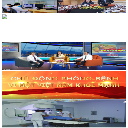
V/v Mời báo giá dịch vụ nước uống cho hoạt động truyền
thông phòng, chống tác hại thuốc lá
258/TM-VHXH
Thư mời Báo giá dịch vụ giải khát cho hoạt động truyền thông
và tập huấn phòng, chống tác hại của thuốc lá
2169/VHXH
V/v mời báo giá thuê âm thanh, ánh sáng, loa và micro tuyên
truyền hoạt động mít tinh Hưởng ứng Tuần lễ Quốc gia không
khói thuốc lá năm 2026
2182/VHXH
V/v mời báo giá dịch vụ In ấn tổ chức mít tinh Hưởng ứng
Tuần lễ Quốc gia không khói thuốc lá năm 2026
117/2025/QH15
Luật Bảo vệ bí mật nhà nước
63/2026/NĐ-CP
Nghị định Quy định chi tiết một số điều và biện pháp thi hành
Luật bảo vệ bí mật nhà nước
CÔNG BÁO/Số 1097 + 1098
LUẬT XỬ LÝ VI PHẠM HÀNH CHÍNH