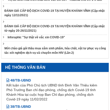
189/2025/NĐ-CP
Nghị định Quy định chi tiết Luật Xử lý vi phạm hành chính về
thẩm quyền xử phạt vi phạm hành chính
ĐÁNH GIÁ CẤP ĐỘ DỊCH COVID-19 TẠI HUYỆN KHÁNH VĨNH (Cập nhật
ngày 12/11/2021)
318/VPCQTT
V/v định hướng công tác tuyên truyền, đấu tranh phản bác về
ĐÁNH GIÁ CẤP ĐỘ DỊCH COVID-19 TẠI HUYỆN KHÁNH VĨNH (Cập nhật
nhân quyền tháng 01/2026
từ ngày 20-26/11/2021)
1265/HD-BCĐ
Inforaphic "Sự thật về vắc xin COVID-19"
HƯỚNG DẪN QUẢN LÝ NGƯỜI MẮC COVID-19 TẠI NHÀ
38/TB-UBND
Mời chào giá gói thầu mua sắm sinh phẩm, hóa chất, vật tư phục vụ công
Kết luận của UBND tỉnh Nguyễn Tấn Tuân kiêm Trưởng Ban
tác xét nghiệm dịch vụ và chuyên môn HIV (Lần 2)
Chỉ đạo phòng, chống dịch Covid-19 tỉnh Khánh Hòa tại cuộc
họp Ban Chỉ đạo phòng, chống dịch Covid-19 ngày
25/01/2022
HỆ THỐNG VĂN BẢN
48/TB-UBND
Kết luận của Phó Chủ tịch UBND tỉnh Đinh Văn Thiệu kiêm
Phó Trưởng Ban chỉ đạo phòng, chống dịch Covid-19 tỉnh
Khánh Hòa tại cuộc họp Ban Chỉ đạo phòng, chống dịch
Covid-19 ngày 11/02/2022
38/TB-UBND
Kết luận của Chủ tịch UBND tỉnh Nguyễn Tấn Tuân kiêm
Trưởng Ban chỉ đạo phòng, chống dịch Covid-19 tỉnh Khánh