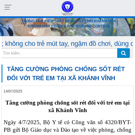
TRUNG TÂM KIỂM SOÁT BỆNH TẬT TỈNH KHÁNH HÒA
KHÁNH HÒA CENTER FOR DISEASE CONTROL
 trẻ mút tay, ngậm đồ chơi, dùng chung vật dụ
TĂNG CƯỜNG PHÒNG CHỐNG SỐT RÉT
ĐỐI VỚI TRẺ EM TẠI XÃ KHÁNH VĨNH
14/07/2025
Tăng cường phòng chống sốt rét đối với trẻ em tại
xã Khánh Vĩnh
Ngày 4/7/2025, Bộ Y tế có Công văn số 4320/BYT-
PB gửi Bộ Giáo dục và Đào tạo về việc phòng, chống