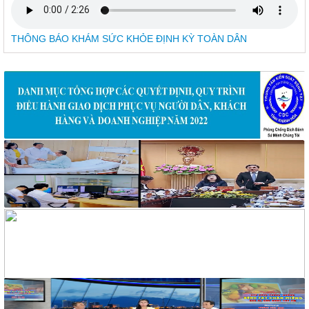
319/BCH-HCKT
V/v Mời báo giá dịch vụ nước uống cho hoạt động truyền
THÔNG BÁO KHÁM SỨC KHỎE ĐỊNH KỲ TOÀN DÂN
thông phòng, chống tác hại thuốc lá
258/TM-VHXH
Thư mời Báo giá dịch vụ giải khát cho hoạt động truyền thông
và tập huấn phòng, chống tác hại của thuốc lá
2169/VHXH
V/v mời báo giá thuê âm thanh, ánh sáng, loa và micro tuyên
truyền hoạt động mít tinh Hưởng ứng Tuần lễ Quốc gia không
khói thuốc lá năm 2026
2182/VHXH
V/v mời báo giá dịch vụ In ấn tổ chức mít tinh Hưởng ứng
Tuần lễ Quốc gia không khói thuốc lá năm 2026
117/2025/QH15
Luật Bảo vệ bí mật nhà nước
63/2026/NĐ-CP
Nghị định Quy định chi tiết một số điều và biện pháp thi hành
Luật bảo vệ bí mật nhà nước