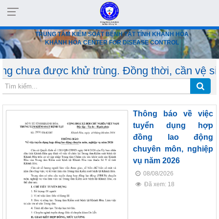
TRUNG TÂM KIỂM SOÁT BỆNH TẬT TỈNH KHÁNH HÒA
KHÁNH HÒA CENTER FOR DISEASE CONTROL
c khử trùng. Đồng thời, cần vệ sinh sạch sẽ đ
Thông báo về việc
tuyển dụng hợp
đồng lao động
chuyên môn, nghiệp
vụ năm 2026
08/08/2026
Đã xem: 18