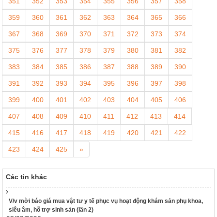
351
352
353
354
355
356
357
358
359
360
361
362
363
364
365
366
367
368
369
370
371
372
373
374
375
376
377
378
379
380
381
382
117/2025/QH15
383
384
385
386
387
388
389
390
Luật Bảo vệ bí mật nhà nước
391
392
393
394
395
396
397
398
63/2026/NĐ-CP
Nghị định Quy định chi tiết một số điều và biện pháp thi hành
399
400
401
402
403
404
405
406
Luật bảo vệ bí mật nhà nước
407
408
409
410
411
412
413
414
CÔNG BÁO/Số 1097 + 1098
LUẬT XỬ LÝ VI PHẠM HÀNH CHÍNH
415
416
417
418
419
420
421
422
190/2025/NĐ-CP
423
424
425
»
Nghị định Sửa đổi, bổ sung một số điều của Nghị định số
118/2021/NĐ-CP ngày 23 tháng 12 năm 2021 của Chính phủ
quy định chi tiết một số điều và biện pháp thi hành Luật Xử lý
Các tin khác
vi phạm hành chính được sửa đổi, bổ sung theo Nghị định số
68/2025/NĐ-CP ngày 18 tháng 3 năm 2025 của Chính phủ và
Nghị định số 120/2021/NĐ-CP ngày 24 tháng 12 năm 2021
V/v mời báo giá mua vật tư y tế phục vụ hoạt động khám sản phụ khoa,
của Chính phủ quy định chế độ áp dụng biện pháp xử lý hành
siêu âm, hỗ trợ sinh sản (lần 2)