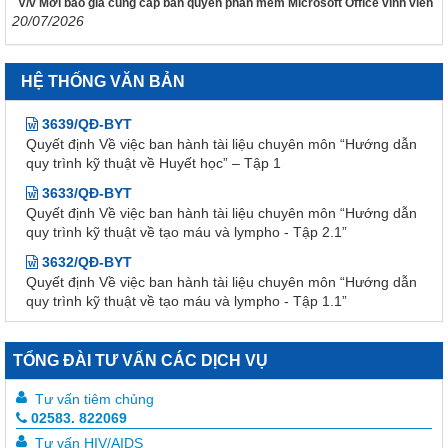
V/v Mời báo giá cung cấp bản quyền phần mềm Microsoft Office vĩnh viễn
Kết luận của Chủ tịch UBND tỉnh Nguyễn Tấn Tuân kiêm
20/07/2026
Trưởng Ban chỉ đạo phòng, chống dịch Covid-19 tỉnh Khánh
Hòa tại cuộc họp Ban chỉ đạo phòng, chống dịch Covid-19
ngày 25/01/2022
HỆ THỐNG VĂN BẢN
3639/QĐ-BYT
Quyết định Về việc ban hành tài liệu chuyên môn “Hướng dẫn
quy trình kỹ thuật về Huyết học” – Tập 1
3633/QĐ-BYT
Quyết định Về việc ban hành tài liệu chuyên môn “Hướng dẫn
quy trình kỹ thuật về tạo máu và lympho - Tập 2.1”
3632/QĐ-BYT
Quyết định Về việc ban hành tài liệu chuyên môn “Hướng dẫn
quy trình kỹ thuật về tạo máu và lympho - Tập 1.1”
3634/QĐ-BYT
Quyết định Về việc ban hành tài liệu chuyên môn “Hướng dẫn
quy trình kỹ thuật về Răng Hàm Mặt – Tập 1”
TỔNG ĐÀI TƯ VẤN CÁC DỊCH VỤ
3247 /QĐ-BYT
Quyết định Về việc ban hành tài liệu chuyên môn “Hướng dẫn
Tư vấn tiêm chủng
quy trình kỹ thuật về Huyết học”
02583. 822069
914/QĐ-SYT
Tư vấn HIV/AIDS