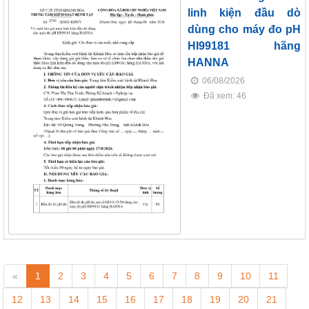
linh kiện đầu dò
dùng cho máy đo pH
HI99181 hãng
HANNA
06/08/2026
Đã xem: 46
«
1
2
3
4
5
6
7
8
9
10
11
12
13
14
15
16
17
18
19
20
21