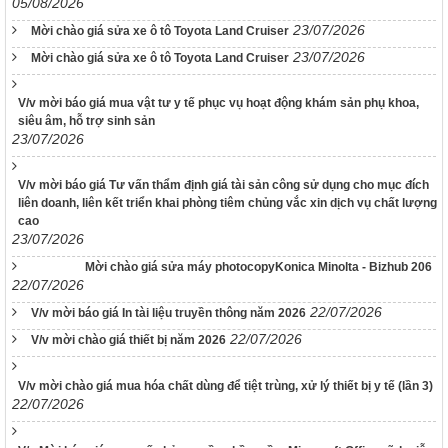
05/08/2026
chính giáo dục tại xã, phường, thị trấn
23/07/2026
Mời chào giá sửa xe ô tô Toyota Land Cruiser
189/2025/NĐ-CP
Nghị định Quy định chi tiết Luật Xử lý vi phạm hành chính về
23/07/2026
Mời chào giá sửa xe ô tô Toyota Land Cruiser
thẩm quyền xử phạt vi phạm hành chính
318/VPCQTT
V/v mời báo giá mua vật tư y tế phục vụ hoạt động khám sản phụ khoa,
siêu âm, hỗ trợ sinh sản
V/v định hướng công tác tuyên truyền, đấu tranh phản bác về
23/07/2026
nhân quyền tháng 01/2026
1265/HD-BCĐ
V/v mời báo giá Tư vấn thẩm định giá tài sản công sử dụng cho mục đích
HƯỚNG DẪN QUẢN LÝ NGƯỜI MẮC COVID-19 TẠI NHÀ
liên doanh, liên kết triển khai phòng tiêm chủng vắc xin dịch vụ chất lượng
38/TB-UBND
cao
23/07/2026
Kết luận của UBND tỉnh Nguyễn Tấn Tuân kiêm Trưởng Ban
Chỉ đạo phòng, chống dịch Covid-19 tỉnh Khánh Hòa tại cuộc
Mời chào giá sửa máy photocopyKonica Minolta - Bizhub 206
họp Ban Chỉ đạo phòng, chống dịch Covid-19 ngày
22/07/2026
25/01/2022
22/07/2026
V/v mời báo giá In tài liệu truyền thông năm 2026
48/TB-UBND
22/07/2026
V/v mời chào giá thiết bị năm 2026
Kết luận của Phó Chủ tịch UBND tỉnh Đinh Văn Thiệu kiêm
Phó Trưởng Ban chỉ đạo phòng, chống dịch Covid-19 tỉnh
Khánh Hòa tại cuộc họp Ban Chỉ đạo phòng, chống dịch
V/v mời chào giá mua hóa chất dùng để tiệt trùng, xử lý thiết bị y tế (lần 3)
22/07/2026
Covid-19 ngày 11/02/2022
38/TB-UBND