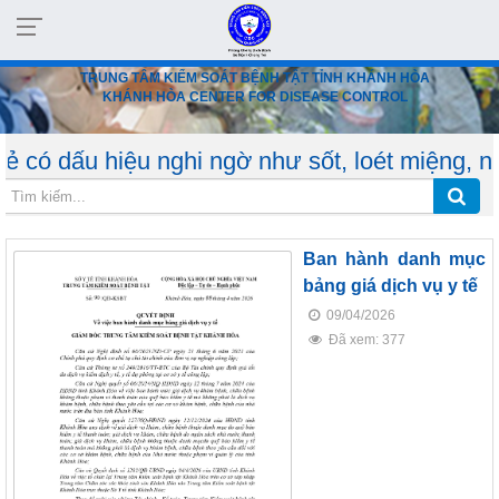
TRUNG TÂM KIỂM SOÁT BỆNH TẬT TỈNH KHÁNH HÒA
KHÁNH HÒA CENTER FOR DISEASE CONTROL
u hiệu nghi ngờ như sốt, loét miệng, nổi bóng
Ban hành danh mục
bảng giá dịch vụ y tế
09/04/2026
Đã xem: 377