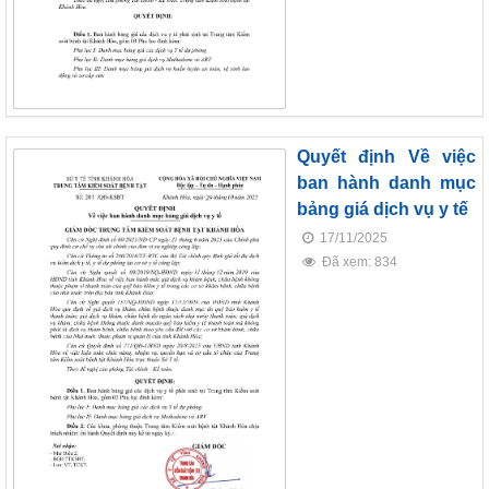
Quyết định Về việc
117/2025/QH15
ban hành danh mục
Luật Bảo vệ bí mật nhà nước
bảng giá dịch vụ y tế
63/2026/NĐ-CP
17/11/2025
Nghị định Quy định chi tiết một số điều và biện pháp thi hành
Đã xem: 834
Luật bảo vệ bí mật nhà nước
CÔNG BÁO/Số 1097 + 1098
LUẬT XỬ LÝ VI PHẠM HÀNH CHÍNH
190/2025/NĐ-CP
Nghị định Sửa đổi, bổ sung một số điều của Nghị định số
118/2021/NĐ-CP ngày 23 tháng 12 năm 2021 của Chính phủ
quy định chi tiết một số điều và biện pháp thi hành Luật Xử lý
vi phạm hành chính được sửa đổi, bổ sung theo Nghị định số
68/2025/NĐ-CP ngày 18 tháng 3 năm 2025 của Chính phủ và
Nghị định số 120/2021/NĐ-CP ngày 24 tháng 12 năm 2021