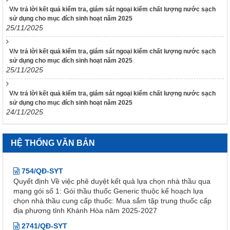
V/v trả lời kết quả kiểm tra, giám sát ngoại kiểm chất lượng nước sạch
914/QĐ-SYT
sử dụng cho mục đích sinh hoạt năm 2025
Quyết định Về việc điều chỉnh một số nội dung của Quyết định
25/11/2025
số 754/QĐ-SYT ngày 15/10/2025 của Sở Y tế về việc phê
duyệt kết quả lựa chọn nhà thầu qua mạng gói số 1: Gói thầu
thuốc Generic thuộc kế hoạch lựa chọn nhà thầu cung cấp
V/v trả lời kết quả kiểm tra, giám sát ngoại kiểm chất lượng nước sạch
thuốc: Mua sắm tập trung thuốc cấp địa phương tỉnh Khánh
sử dụng cho mục đích sinh hoạt năm 2025
25/11/2025
Hòa năm 2025-2027 (lần 2)
843/QĐ-SYT
V/v trả lời kết quả kiểm tra, giám sát ngoại kiểm chất lượng nước sạch
Quyết định Về việc điều chỉnh một số nội dung của Quyết định
sử dụng cho mục đích sinh hoạt năm 2025
số 754/QĐ-SYT ngày 15/10/2025 của Sở Y tế về việc phê
24/11/2025
duyệt kết quả lựa chọn nhà thầu qua mạng gói số 1: Gói thầu
thuốc Generic thuộc kế hoạch lựa chọn nhà thầu cung cấp
thuốc: Mua sắm tập trung thuốc cấp địa phương tỉnh Khánh
HỆ THỐNG VĂN BẢN
Hòa năm 2025-2027
754/QĐ-SYT
Quyết định Về việc phê duyệt kết quả lựa chọn nhà thầu qua
mạng gói số 1: Gói thầu thuốc Generic thuộc kế hoạch lựa
chọn nhà thầu cung cấp thuốc: Mua sắm tập trung thuốc cấp
địa phương tỉnh Khánh Hòa năm 2025-2027
2741/QĐ-SYT
Quyết định Về việc thu hồi số công bố tiêu chuẩn áp dụng của