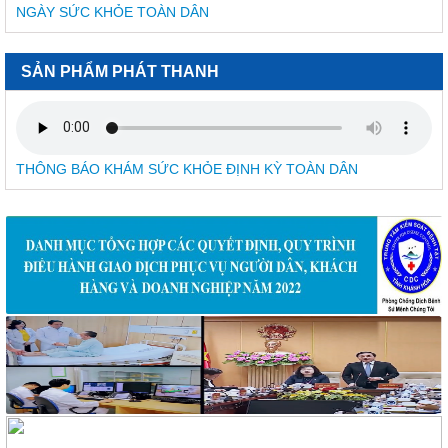
Luật bảo vệ bí mật nhà nước
NGÀY SỨC KHỎE TOÀN DÂN
CÔNG BÁO/Số 1097 + 1098
LUẬT XỬ LÝ VI PHẠM HÀNH CHÍNH
SẢN PHẨM PHÁT THANH
190/2025/NĐ-CP
Nghị định Sửa đổi, bổ sung một số điều của Nghị định số
118/2021/NĐ-CP ngày 23 tháng 12 năm 2021 của Chính phủ
quy định chi tiết một số điều và biện pháp thi hành Luật Xử lý
vi phạm hành chính được sửa đổi, bổ sung theo Nghị định số
THÔNG BÁO KHÁM SỨC KHỎE ĐỊNH KỲ TOÀN DÂN
68/2025/NĐ-CP ngày 18 tháng 3 năm 2025 của Chính phủ và
Nghị định số 120/2021/NĐ-CP ngày 24 tháng 12 năm 2021
của Chính phủ quy định chế độ áp dụng biện pháp xử lý hành
chính giáo dục tại xã, phường, thị trấn
189/2025/NĐ-CP
Nghị định Quy định chi tiết Luật Xử lý vi phạm hành chính về
thẩm quyền xử phạt vi phạm hành chính
318/VPCQTT
V/v định hướng công tác tuyên truyền, đấu tranh phản bác về
nhân quyền tháng 01/2026
1265/HD-BCĐ
HƯỚNG DẪN QUẢN LÝ NGƯỜI MẮC COVID-19 TẠI NHÀ