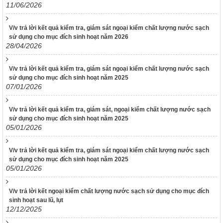
11/06/2026
38/TB-UBND
Kết luận của Chủ tịch UBND tỉnh Nguyễn Tấn Tuân kiêm
Trưởng Ban chỉ đạo phòng, chống dịch Covid-19 tỉnh Khánh
V/v trả lời kết quả kiểm tra, giám sát ngoại kiểm chất lượng nước sạch
sử dụng cho mục đích sinh hoạt năm 2026
Hòa tại cuộc họp Ban chỉ đạo phòng, chống dịch Covid-19
28/04/2026
ngày 25/01/2022
3639/QĐ-BYT
V/v trả lời kết quả kiểm tra, giám sát ngoại kiểm chất lượng nước sạch
Quyết định Về việc ban hành tài liệu chuyên môn “Hướng dẫn
sử dụng cho mục đích sinh hoạt năm 2025
quy trình kỹ thuật về Huyết học” – Tập 1
07/01/2026
3633/QĐ-BYT
Quyết định Về việc ban hành tài liệu chuyên môn “Hướng dẫn
V/v trả lời kết quả kiểm tra, giám sát, ngoại kiểm chất lượng nước sạch
quy trình kỹ thuật về tạo máu và lympho - Tập 2.1”
sử dụng cho mục đích sinh hoạt năm 2025
05/01/2026
3632/QĐ-BYT
Quyết định Về việc ban hành tài liệu chuyên môn “Hướng dẫn
quy trình kỹ thuật về tạo máu và lympho - Tập 1.1”
V/v trả lời kết quả kiểm tra, giám sát ngoại kiểm chất lượng nước sạch
sử dụng cho mục đích sinh hoạt năm 2025
3634/QĐ-BYT
05/01/2026
Quyết định Về việc ban hành tài liệu chuyên môn “Hướng dẫn
quy trình kỹ thuật về Răng Hàm Mặt – Tập 1”
V/v trả lời kết ngoại kiểm chất lượng nước sạch sử dụng cho mục đích
3247 /QĐ-BYT
sinh hoạt sau lũ, lụt
12/12/2025
Quyết định Về việc ban hành tài liệu chuyên môn “Hướng dẫn
quy trình kỹ thuật về Huyết học”