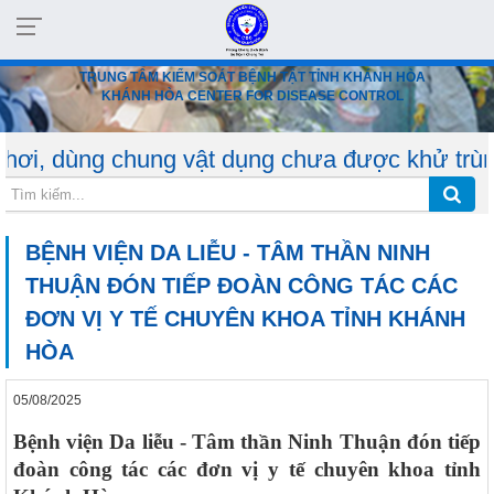
TRUNG TÂM KIỂM SOÁT BỆNH TẬT TỈNH KHÁNH HÒA
KHÁNH HÒA CENTER FOR DISEASE CONTROL
 chung vật dụng chưa được khử trùng. Đồng thờ
BỆNH VIỆN DA LIỄU - TÂM THẦN NINH
THUẬN ĐÓN TIẾP ĐOÀN CÔNG TÁC CÁC
ĐƠN VỊ Y TẾ CHUYÊN KHOA TỈNH KHÁNH
HÒA
05/08/2025
Bệnh viện Da liễu - Tâm thần Ninh Thuận đón tiếp
đoàn công tác các đơn vị y tế chuyên khoa tỉnh