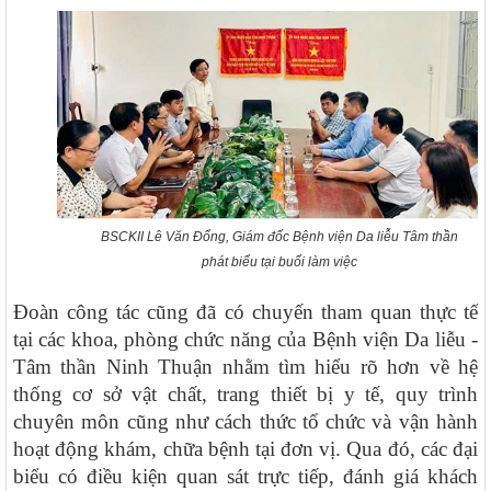
BSCKII Lê Văn Đổng, Giám đốc Bệnh viện Da liễu Tâm thần
phát biểu tại buổi làm việc
Đoàn công tác cũng đã có chuyến tham quan thực tế
tại các khoa, phòng chức năng của Bệnh viện Da liễu -
Tâm thần Ninh Thuận nhằm tìm hiểu rõ hơn về hệ
117/2025/QH15
thống cơ sở vật chất, trang thiết bị y tế, quy trình
Luật Bảo vệ bí mật nhà nước
chuyên môn cũng như cách thức tổ chức và vận hành
63/2026/NĐ-CP
hoạt động khám, chữa bệnh tại đơn vị. Qua đó, các đại
Nghị định Quy định chi tiết một số điều và biện pháp thi hành
biểu có điều kiện quan sát trực tiếp, đánh giá khách
Luật bảo vệ bí mật nhà nước