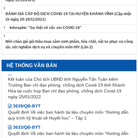
38/TB-UBND
ngày 12/11/2021)
Kết luận của UBND tỉnh Nguyễn Tấn Tuân kiêm Trưởng Ban
Chỉ đạo phòng, chống dịch Covid-19 tỉnh Khánh Hòa tại cuộc
ĐÁNH GIÁ CẤP ĐỘ DỊCH COVID-19 TẠI HUYỆN KHÁNH VĨNH (Cập nhật
họp Ban Chỉ đạo phòng, chống dịch Covid-19 ngày
từ ngày 20-26/11/2021)
25/01/2022
Inforaphic "Sự thật về vắc xin COVID-19"
48/TB-UBND
Kết luận của Phó Chủ tịch UBND tỉnh Đinh Văn Thiệu kiêm
Mời chào giá gói thầu mua sắm sinh phẩm, hóa chất, vật tư phục vụ công
Phó Trưởng Ban chỉ đạo phòng, chống dịch Covid-19 tỉnh
tác xét nghiệm dịch vụ và chuyên môn HIV (Lần 2)
Khánh Hòa tại cuộc họp Ban Chỉ đạo phòng, chống dịch
Covid-19 ngày 11/02/2022
HỆ THỐNG VĂN BẢN
38/TB-UBND
Kết luận của Chủ tịch UBND tỉnh Nguyễn Tấn Tuân kiêm
Trưởng Ban chỉ đạo phòng, chống dịch Covid-19 tỉnh Khánh
Hòa tại cuộc họp Ban chỉ đạo phòng, chống dịch Covid-19
ngày 25/01/2022
3639/QĐ-BYT
Quyết định Về việc ban hành tài liệu chuyên môn “Hướng dẫn
quy trình kỹ thuật về Huyết học” – Tập 1
3633/QĐ-BYT
Quyết định Về việc ban hành tài liệu chuyên môn “Hướng dẫn
quy trình kỹ thuật về tạo máu và lympho - Tập 2.1”