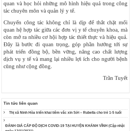
quan và học hỏi những mô hình hiệu quả trong công
CÔNG BÁO/Số 1097 + 1098
tác chuyên môn và quản lý y tế.
LUẬT XỬ LÝ VI PHẠM HÀNH CHÍNH
Chuyến công tác không chỉ là dịp để thắt chặt mối
190/2025/NĐ-CP
Nghị định Sửa đổi, bổ sung một số điều của Nghị định số
quan hệ hợp tác giữa các đơn vị y tế chuyên khoa, mà
118/2021/NĐ-CP ngày 23 tháng 12 năm 2021 của Chính phủ
còn mở ra nhiều cơ hội hợp tác thiết thực và hiệu quả.
quy định chi tiết một số điều và biện pháp thi hành Luật Xử lý
Đây là bước đi quan trọng, góp phần hướng tới sự
vi phạm hành chính được sửa đổi, bổ sung theo Nghị định số
68/2025/NĐ-CP ngày 18 tháng 3 năm 2025 của Chính phủ và
phát triển đồng bộ, bền vững, nâng cao chất lượng
Nghị định số 120/2021/NĐ-CP ngày 24 tháng 12 năm 2021
dịch vụ y tế và mang lại nhiều lợi ích cho người bệnh
của Chính phủ quy định chế độ áp dụng biện pháp xử lý hành
cũng như cộng đồng.
chính giáo dục tại xã, phường, thị trấn
189/2025/NĐ-CP
Trần Tuyết
Nghị định Quy định chi tiết Luật Xử lý vi phạm hành chính về
thẩm quyền xử phạt vi phạm hành chính
318/VPCQTT
V/v định hướng công tác tuyên truyền, đấu tranh phản bác về
Tin tức liên quan
nhân quyền tháng 01/2026
Thị xã Ninh Hòa triển khai tiêm vắc xin Sởi – Rubella cho trẻ 1-5 tuổi
1265/HD-BCĐ
HƯỚNG DẪN QUẢN LÝ NGƯỜI MẮC COVID-19 TẠI NHÀ
ĐÁNH GIÁ CẤP ĐỘ DỊCH COVID-19 TẠI HUYỆN KHÁNH VĨNH (Cập nhật