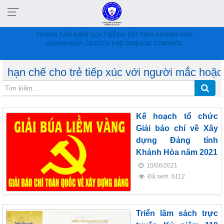
TRUNG TÂM KIỂM SOÁT BỆNH TẬT TỈNH KHÁNH HÒA
KHÁNH HÒA CENTER FOR DISEASE CONTROL
 cho trẻ tiếp xúc với người mắc hoặc nghi mắ
Kế hoạch tổ chức
Giải báo chí về Xây
dựng Đảng tỉnh
Khánh Hòa năm 2021
10/06/2021
Đã xem: 6112
Triển lãm sách trực