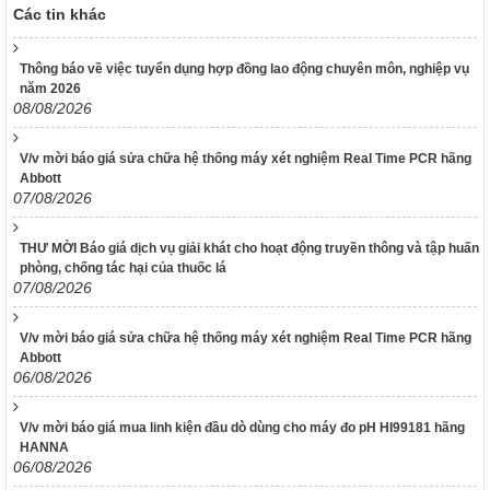
Các tin khác
318/VPCQTT
V/v định hướng công tác tuyên truyền, đấu tranh phản bác về
Thông báo về việc tuyển dụng hợp đồng lao động chuyên môn, nghiệp vụ
nhân quyền tháng 01/2026
năm 2026
1265/HD-BCĐ
08/08/2026
HƯỚNG DẪN QUẢN LÝ NGƯỜI MẮC COVID-19 TẠI NHÀ
V/v mời báo giá sửa chữa hệ thống máy xét nghiệm Real Time PCR hãng
38/TB-UBND
Abbott
Kết luận của UBND tỉnh Nguyễn Tấn Tuân kiêm Trưởng Ban
07/08/2026
Chỉ đạo phòng, chống dịch Covid-19 tỉnh Khánh Hòa tại cuộc
họp Ban Chỉ đạo phòng, chống dịch Covid-19 ngày
25/01/2022
THƯ MỜI Báo giá dịch vụ giải khát cho hoạt động truyền thông và tập huấn
phòng, chống tác hại của thuốc lá
48/TB-UBND
07/08/2026
Kết luận của Phó Chủ tịch UBND tỉnh Đinh Văn Thiệu kiêm
Phó Trưởng Ban chỉ đạo phòng, chống dịch Covid-19 tỉnh
V/v mời báo giá sửa chữa hệ thống máy xét nghiệm Real Time PCR hãng
Khánh Hòa tại cuộc họp Ban Chỉ đạo phòng, chống dịch
Abbott
Covid-19 ngày 11/02/2022
06/08/2026
38/TB-UBND
Kết luận của Chủ tịch UBND tỉnh Nguyễn Tấn Tuân kiêm
V/v mời báo giá mua linh kiện đầu dò dùng cho máy đo pH HI99181 hãng
Trưởng Ban chỉ đạo phòng, chống dịch Covid-19 tỉnh Khánh
HANNA
Hòa tại cuộc họp Ban chỉ đạo phòng, chống dịch Covid-19
06/08/2026
ngày 25/01/2022