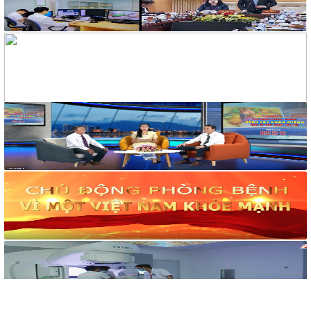
118/2021/NĐ-CP ngày 23 tháng 12 năm 2021 của Chính phủ
quy định chi tiết một số điều và biện pháp thi hành Luật Xử lý
vi phạm hành chính được sửa đổi, bổ sung theo Nghị định số
68/2025/NĐ-CP ngày 18 tháng 3 năm 2025 của Chính phủ và
Nghị định số 120/2021/NĐ-CP ngày 24 tháng 12 năm 2021
của Chính phủ quy định chế độ áp dụng biện pháp xử lý hành
chính giáo dục tại xã, phường, thị trấn
189/2025/NĐ-CP
Nghị định Quy định chi tiết Luật Xử lý vi phạm hành chính về
thẩm quyền xử phạt vi phạm hành chính
318/VPCQTT
V/v định hướng công tác tuyên truyền, đấu tranh phản bác về
nhân quyền tháng 01/2026
1265/HD-BCĐ
HƯỚNG DẪN QUẢN LÝ NGƯỜI MẮC COVID-19 TẠI NHÀ
38/TB-UBND
Kết luận của UBND tỉnh Nguyễn Tấn Tuân kiêm Trưởng Ban
Chỉ đạo phòng, chống dịch Covid-19 tỉnh Khánh Hòa tại cuộc
họp Ban Chỉ đạo phòng, chống dịch Covid-19 ngày
25/01/2022