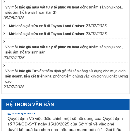
3639/QĐ-BYT
V/v mời báo giá mua vật tư y tế phục vụ hoạt động khám sản phụ khoa,
Quyết định Về việc ban hành tài liệu chuyên môn “Hướng dẫn
siêu âm, hỗ trợ sinh sản (lần 2)
quy trình kỹ thuật về Huyết học” – Tập 1
05/08/2026
23/07/2026
3633/QĐ-BYT
Mời chào giá sửa xe ô tô Toyota Land Cruiser
Quyết định Về việc ban hành tài liệu chuyên môn “Hướng dẫn
23/07/2026
Mời chào giá sửa xe ô tô Toyota Land Cruiser
quy trình kỹ thuật về tạo máu và lympho - Tập 2.1”
3632/QĐ-BYT
V/v mời báo giá mua vật tư y tế phục vụ hoạt động khám sản phụ khoa,
Quyết định Về việc ban hành tài liệu chuyên môn “Hướng dẫn
siêu âm, hỗ trợ sinh sản
23/07/2026
quy trình kỹ thuật về tạo máu và lympho - Tập 1.1”
3634/QĐ-BYT
V/v mời báo giá Tư vấn thẩm định giá tài sản công sử dụng cho mục đích
Quyết định Về việc ban hành tài liệu chuyên môn “Hướng dẫn
liên doanh, liên kết triển khai phòng tiêm chủng vắc xin dịch vụ chất lượng
quy trình kỹ thuật về Răng Hàm Mặt – Tập 1”
cao
3247 /QĐ-BYT
23/07/2026
Quyết định Về việc ban hành tài liệu chuyên môn “Hướng dẫn
quy trình kỹ thuật về Huyết học”
HỆ THỐNG VĂN BẢN
914/QĐ-SYT
Quyết định Về việc điều chỉnh một số nội dung của Quyết định
số 754/QĐ-SYT ngày 15/10/2025 của Sở Y tế về việc phê
duyệt kết quả lựa chọn nhà thầu qua mạng gói số 1: Gói thầu
thuốc Generic thuộc kế hoạch lựa chọn nhà thầu cung cấp