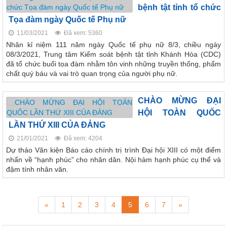
bệnh tật tỉnh tổ chức
Tọa đàm ngày Quốc tế Phụ nữ
117/2025/QH15
11/03/2021
Đã xem: 5360
Luật Bảo vệ bí mật nhà nước
Nhân kỉ niệm 111 năm ngày Quốc tế phụ nữ 8/3, chiều ngày
63/2026/NĐ-CP
08/3/2021, Trung tâm Kiểm soát bệnh tật tỉnh Khánh Hòa (CDC)
Nghị định Quy định chi tiết một số điều và biện pháp thi hành
đã tổ chức buổi tọa đàm nhằm tôn vinh những truyền thống, phẩm
Luật bảo vệ bí mật nhà nước
chất quý báu và vai trò quan trọng của người phụ nữ.
CÔNG BÁO/Số 1097 + 1098
LUẬT XỬ LÝ VI PHẠM HÀNH CHÍNH
CHÀO MỪNG ĐẠI
HỘI TOÀN QUỐC
190/2025/NĐ-CP
Nghị định Sửa đổi, bổ sung một số điều của Nghị định số
LẦN THỨ XIII CỦA ĐẢNG
118/2021/NĐ-CP ngày 23 tháng 12 năm 2021 của Chính phủ
21/01/2021
Đã xem: 4204
quy định chi tiết một số điều và biện pháp thi hành Luật Xử lý
Dự thảo Văn kiện Báo cáo chính trị trình Đại hội XIII có một điểm
vi phạm hành chính được sửa đổi, bổ sung theo Nghị định số
nhấn về “hạnh phúc” cho nhân dân. Nội hàm hạnh phúc cụ thể và
68/2025/NĐ-CP ngày 18 tháng 3 năm 2025 của Chính phủ và
đậm tính nhân văn.
Nghị định số 120/2021/NĐ-CP ngày 24 tháng 12 năm 2021
của Chính phủ quy định chế độ áp dụng biện pháp xử lý hành
chính giáo dục tại xã, phường, thị trấn
«
1
2
3
4
5
6
7
»
189/2025/NĐ-CP
Nghị định Quy định chi tiết Luật Xử lý vi phạm hành chính về
thẩm quyền xử phạt vi phạm hành chính