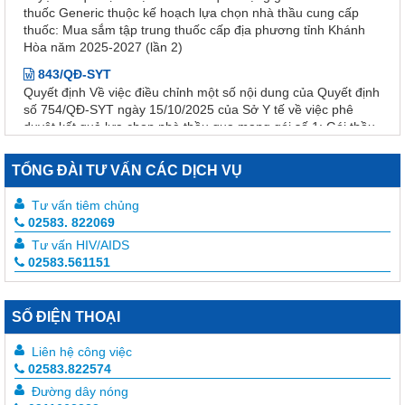
thuốc: Mua sắm tập trung thuốc cấp địa phương tỉnh Khánh
Hòa năm 2025-2027 (lần 2)
843/QĐ-SYT
Quyết định Về việc điều chỉnh một số nội dung của Quyết định
số 754/QĐ-SYT ngày 15/10/2025 của Sở Y tế về việc phê
duyệt kết quả lựa chọn nhà thầu qua mạng gói số 1: Gói thầu
thuốc Generic thuộc kế hoạch lựa chọn nhà thầu cung cấp
thuốc: Mua sắm tập trung thuốc cấp địa phương tỉnh Khánh
Hòa năm 2025-2027
TỔNG ĐÀI TƯ VẤN CÁC DỊCH VỤ
754/QĐ-SYT
Tư vấn tiêm chủng
Quyết định Về việc phê duyệt kết quả lựa chọn nhà thầu qua
02583. 822069
mạng gói số 1: Gói thầu thuốc Generic thuộc kế hoạch lựa
chọn nhà thầu cung cấp thuốc: Mua sắm tập trung thuốc cấp
Tư vấn HIV/AIDS
địa phương tỉnh Khánh Hòa năm 2025-2027
02583.561151
2741/QĐ-SYT
Quyết định Về việc thu hồi số công bố tiêu chuẩn áp dụng của
SỐ ĐIỆN THOẠI
thiết bị y tế thuộc loại A, B
1864/SYT-NVYD
Liên hệ công việc
Thu hồi thuốc Temozolomid Ribosepharm 100 mg
02583.822574
Đường dây nóng
338/QĐ-KSBT