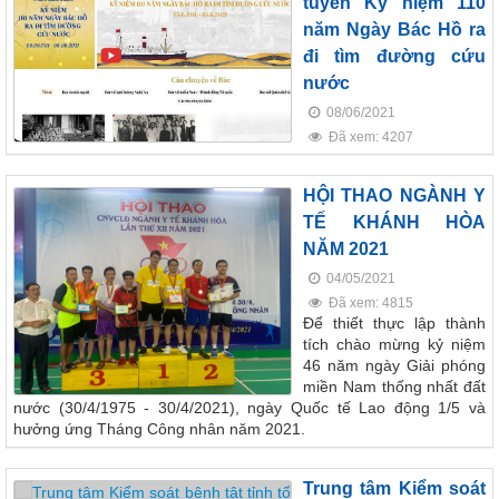
tuyến Kỷ niệm 110
năm Ngày Bác Hồ ra
đi tìm đường cứu
nước
08/06/2021
Đã xem: 4207
HỘI THAO NGÀNH Y
TẾ KHÁNH HÒA
NĂM 2021
04/05/2021
Đã xem: 4815
Để thiết thực lập thành
tích chào mừng kỷ niệm
46 năm ngày Giải phóng
miền Nam thống nhất đất
nước (30/4/1975 - 30/4/2021), ngày Quốc tế Lao động 1/5 và
hưởng ứng Tháng Công nhân năm 2021.
Trung tâm Kiểm soát