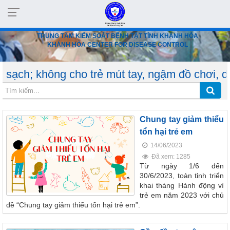
TRUNG TÂM KIỂM SOÁT BỆNH TẬT TỈNH KHÁNH HÒA
KHÁNH HÒA CENTER FOR DISEASE CONTROL
ng cho trẻ mút tay, ngậm đồ chơi, dùng chung 
Chung tay giảm thiểu
tổn hại trẻ em
14/06/2023
Đã xem: 1285
Từ ngày 1/6 đến
30/6/2023, toàn tỉnh triển
khai tháng Hành động vì
trẻ em năm 2023 với chủ
đề “Chung tay giảm thiểu tổn hại trẻ em”.