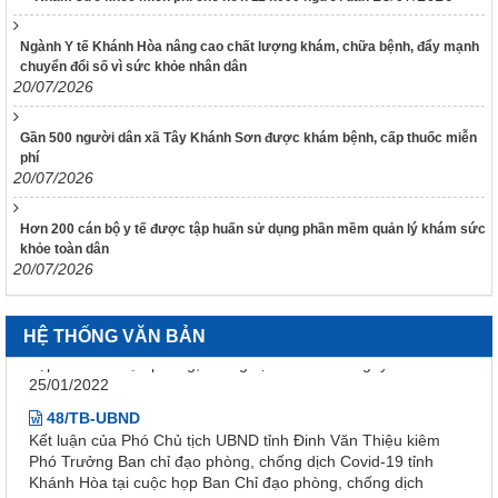
của Chính phủ quy định chế độ áp dụng biện pháp xử lý hành
chính giáo dục tại xã, phường, thị trấn
Ngành Y tế Khánh Hòa nâng cao chất lượng khám, chữa bệnh, đẩy mạnh
189/2025/NĐ-CP
chuyển đổi số vì sức khỏe nhân dân
Nghị định Quy định chi tiết Luật Xử lý vi phạm hành chính về
20/07/2026
thẩm quyền xử phạt vi phạm hành chính
318/VPCQTT
Gần 500 người dân xã Tây Khánh Sơn được khám bệnh, cấp thuốc miễn
phí
V/v định hướng công tác tuyên truyền, đấu tranh phản bác về
20/07/2026
nhân quyền tháng 01/2026
1265/HD-BCĐ
Hơn 200 cán bộ y tế được tập huấn sử dụng phần mềm quản lý khám sức
HƯỚNG DẪN QUẢN LÝ NGƯỜI MẮC COVID-19 TẠI NHÀ
khỏe toàn dân
20/07/2026
38/TB-UBND
Kết luận của UBND tỉnh Nguyễn Tấn Tuân kiêm Trưởng Ban
Chỉ đạo phòng, chống dịch Covid-19 tỉnh Khánh Hòa tại cuộc
họp Ban Chỉ đạo phòng, chống dịch Covid-19 ngày
HỆ THỐNG VĂN BẢN
25/01/2022
48/TB-UBND
Kết luận của Phó Chủ tịch UBND tỉnh Đinh Văn Thiệu kiêm
Phó Trưởng Ban chỉ đạo phòng, chống dịch Covid-19 tỉnh
Khánh Hòa tại cuộc họp Ban Chỉ đạo phòng, chống dịch
Covid-19 ngày 11/02/2022