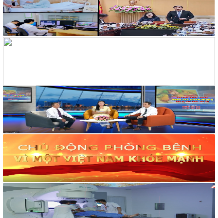
V/v Mời báo giá in banner trang trí cho hoạt động phòng,
chống tác hại của thuốc lá
319/BCH-HCKT
V/v Mời báo giá dịch vụ nước uống cho hoạt động truyền
thông phòng, chống tác hại thuốc lá
258/TM-VHXH
Thư mời Báo giá dịch vụ giải khát cho hoạt động truyền thông
và tập huấn phòng, chống tác hại của thuốc lá
2169/VHXH
V/v mời báo giá thuê âm thanh, ánh sáng, loa và micro tuyên
truyền hoạt động mít tinh Hưởng ứng Tuần lễ Quốc gia không
khói thuốc lá năm 2026
2182/VHXH
V/v mời báo giá dịch vụ In ấn tổ chức mít tinh Hưởng ứng
Tuần lễ Quốc gia không khói thuốc lá năm 2026
117/2025/QH15
Luật Bảo vệ bí mật nhà nước
63/2026/NĐ-CP
Nghị định Quy định chi tiết một số điều và biện pháp thi hành