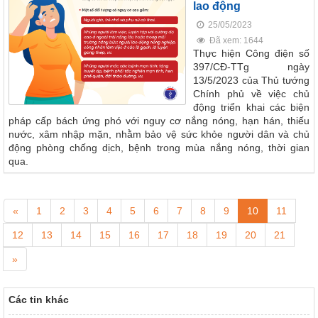
lao động
25/05/2023
Đã xem: 1644
Thực hiện Công điện số
397/CĐ-TTg ngày
13/5/2023 của Thủ tướng
Chính phủ về việc chủ
động triển khai các biện
pháp cấp bách ứng phó với nguy cơ nắng nóng, hạn hán, thiếu
nước, xâm nhập mặn, nhằm bảo vệ sức khỏe người dân và chủ
động phòng chống dịch, bệnh trong mùa nắng nóng, thời gian
qua.
«
1
2
3
4
5
6
7
8
9
10
11
12
13
14
15
16
17
18
19
20
21
»
Các tin khác