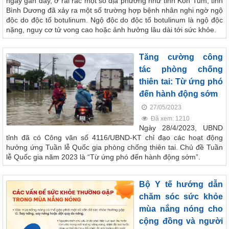
ngày gần đây, ở rải rác một số địa phương như tỉnh Kon Tum, tỉnh
Bình Dương đã xảy ra một số trường hợp bệnh nhân nghi ngờ ngộ
độc do độc tố botulinum. Ngộ độc do độc tố botulinum là ngộ độc
nặng, nguy cơ tử vong cao hoặc ảnh hưởng lâu dài tới sức khỏe.
Tăng cường công
tác phòng chống
thiên tai: Từ ứng phó
đến hành động sớm
27/05/2023
Đã xem: 1210
Ngày 28/4/2023, UBND
tỉnh đã có Công văn số 4116/UBND-KT chỉ đạo các hoạt động
hưởng ứng Tuần lễ Quốc gia phòng chống thiên tai. Chủ đề Tuần
lễ Quốc gia năm 2023 là “Từ ứng phó đến hành động sớm”.
Bộ Y tế hướng dẫn
chăm sóc sức khỏe
mùa nắng nóng cho
cộng đồng và người