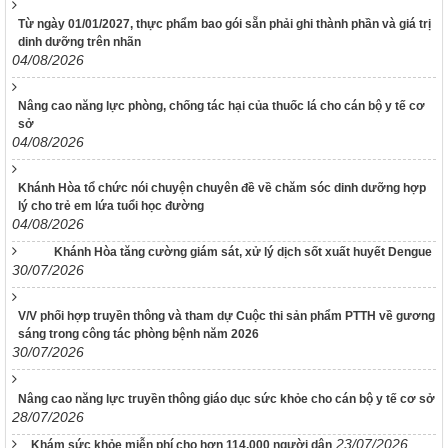
Từ ngày 01/01/2027, thực phẩm bao gói sẵn phải ghi thành phần và giá trị
dinh dưỡng trên nhãn
04/08/2026
Nâng cao năng lực phòng, chống tác hại của thuốc lá cho cán bộ y tế cơ
sở
04/08/2026
117/2025/QH15
Luật Bảo vệ bí mật nhà nước
Khánh Hòa tổ chức nói chuyện chuyên đề về chăm sóc dinh dưỡng hợp
63/2026/NĐ-CP
lý cho trẻ em lứa tuổi học đường
Nghị định Quy định chi tiết một số điều và biện pháp thi hành
04/08/2026
Luật bảo vệ bí mật nhà nước
Khánh Hòa tăng cường giám sát, xử lý dịch sốt xuất huyết Dengue
30/07/2026
CÔNG BÁO/Số 1097 + 1098
LUẬT XỬ LÝ VI PHẠM HÀNH CHÍNH
V/V phối hợp truyền thông và tham dự Cuộc thi sản phẩm PTTH về gương
190/2025/NĐ-CP
sáng trong công tác phòng bệnh năm 2026
Nghị định Sửa đổi, bổ sung một số điều của Nghị định số
30/07/2026
118/2021/NĐ-CP ngày 23 tháng 12 năm 2021 của Chính phủ
quy định chi tiết một số điều và biện pháp thi hành Luật Xử lý
vi phạm hành chính được sửa đổi, bổ sung theo Nghị định số
Nâng cao năng lực truyền thông giáo dục sức khỏe cho cán bộ y tế cơ sở
68/2025/NĐ-CP ngày 18 tháng 3 năm 2025 của Chính phủ và
28/07/2026
Nghị định số 120/2021/NĐ-CP ngày 24 tháng 12 năm 2021
23/07/2026
Khám sức khỏe miễn phí cho hơn 114.000 người dân