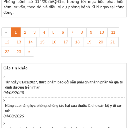
Phòng bệnh số 114/2025/QH15, hướng tới mục tiêu phát hiện
sớm, tư vấn, theo dõi và điều trị dự phòng bệnh KLN ngay tại cộng
đồng.
«
1
2
3
4
5
6
7
8
9
10
11
12
13
14
15
16
17
18
19
20
21
22
23
»
Các tin khác
Từ ngày 01/01/2027, thực phẩm bao gói sẵn phải ghi thành phần và giá trị
dinh dưỡng trên nhãn
117/2025/QH15
04/08/2026
Luật Bảo vệ bí mật nhà nước
63/2026/NĐ-CP
Nâng cao năng lực phòng, chống tác hại của thuốc lá cho cán bộ y tế cơ
sở
Nghị định Quy định chi tiết một số điều và biện pháp thi hành
04/08/2026
Luật bảo vệ bí mật nhà nước
CÔNG BÁO/Số 1097 + 1098