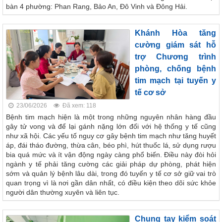
bàn 4 phường: Phan Rang, Bảo An, Đô Vinh và Đông Hải.
Khánh Hòa tăng
cường giám sát hỗ
trợ Chương trình
phòng, chống bệnh
tim mạch tại tuyến y
tế cơ sở
23/06/2026
Đã xem: 118
Bệnh tim mạch hiện là một trong những nguyên nhân hàng đầu
gây tử vong và để lại gánh nặng lớn đối với hệ thống y tế cũng
như xã hội. Các yếu tố nguy cơ gây bệnh tim mạch như tăng huyết
áp, đái tháo đường, thừa cân, béo phì, hút thuốc lá, sử dụng rượu
bia quá mức và ít vận động ngày càng phổ biến. Điều này đòi hỏi
ngành y tế phải tăng cường các giải pháp dự phòng, phát hiện
sớm và quản lý bệnh lâu dài, trong đó tuyến y tế cơ sở giữ vai trò
quan trọng vì là nơi gần dân nhất, có điều kiện theo dõi sức khỏe
người dân thường xuyên và liên tục.
Chung tay kiểm soát