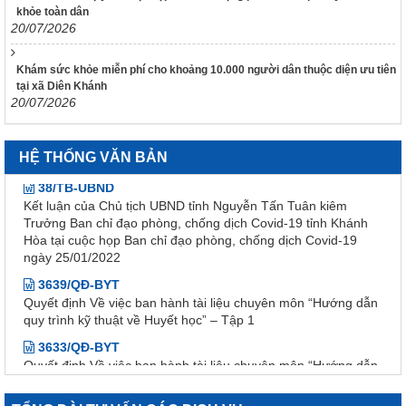
Chỉ đạo phòng, chống dịch Covid-19 tỉnh Khánh Hòa tại cuộc
khỏe toàn dân
họp Ban Chỉ đạo phòng, chống dịch Covid-19 ngày
20/07/2026
25/01/2022
48/TB-UBND
Khám sức khỏe miễn phí cho khoảng 10.000 người dân thuộc diện ưu tiên
Kết luận của Phó Chủ tịch UBND tỉnh Đinh Văn Thiệu kiêm
tại xã Diên Khánh
Phó Trưởng Ban chỉ đạo phòng, chống dịch Covid-19 tỉnh
20/07/2026
Khánh Hòa tại cuộc họp Ban Chỉ đạo phòng, chống dịch
Covid-19 ngày 11/02/2022
HỆ THỐNG VĂN BẢN
38/TB-UBND
Kết luận của Chủ tịch UBND tỉnh Nguyễn Tấn Tuân kiêm
Trưởng Ban chỉ đạo phòng, chống dịch Covid-19 tỉnh Khánh
Hòa tại cuộc họp Ban chỉ đạo phòng, chống dịch Covid-19
ngày 25/01/2022
3639/QĐ-BYT
Quyết định Về việc ban hành tài liệu chuyên môn “Hướng dẫn
quy trình kỹ thuật về Huyết học” – Tập 1
3633/QĐ-BYT
Quyết định Về việc ban hành tài liệu chuyên môn “Hướng dẫn
quy trình kỹ thuật về tạo máu và lympho - Tập 2.1”
3632/QĐ-BYT
Quyết định Về việc ban hành tài liệu chuyên môn “Hướng dẫn