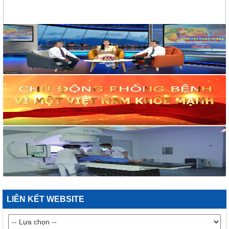
2182/VHXH
V/v mời báo giá dịch vụ In ấn tổ chức mít tinh Hưởng ứng
Tuần lễ Quốc gia không khói thuốc lá năm 2026
117/2025/QH15
Luật Bảo vệ bí mật nhà nước
63/2026/NĐ-CP
Nghị định Quy định chi tiết một số điều và biện pháp thi hành
Luật bảo vệ bí mật nhà nước
CÔNG BÁO/Số 1097 + 1098
LUẬT XỬ LÝ VI PHẠM HÀNH CHÍNH
190/2025/NĐ-CP
Nghị định Sửa đổi, bổ sung một số điều của Nghị định số
118/2021/NĐ-CP ngày 23 tháng 12 năm 2021 của Chính phủ
quy định chi tiết một số điều và biện pháp thi hành Luật Xử lý
vi phạm hành chính được sửa đổi, bổ sung theo Nghị định số
68/2025/NĐ-CP ngày 18 tháng 3 năm 2025 của Chính phủ và
Nghị định số 120/2021/NĐ-CP ngày 24 tháng 12 năm 2021
LIÊN KẾT WEBSITE
của Chính phủ quy định chế độ áp dụng biện pháp xử lý hành
chính giáo dục tại xã, phường, thị trấn
189/2025/NĐ-CP