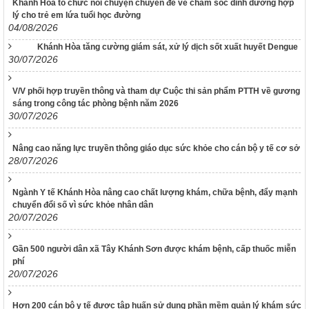
Khánh Hòa tổ chức nói chuyện chuyên đề về chăm sóc dinh dưỡng hợp
LUẬT XỬ LÝ VI PHẠM HÀNH CHÍNH
lý cho trẻ em lứa tuổi học đường
04/08/2026
190/2025/NĐ-CP
Nghị định Sửa đổi, bổ sung một số điều của Nghị định số
Khánh Hòa tăng cường giám sát, xử lý dịch sốt xuất huyết Dengue
118/2021/NĐ-CP ngày 23 tháng 12 năm 2021 của Chính phủ
30/07/2026
quy định chi tiết một số điều và biện pháp thi hành Luật Xử lý
vi phạm hành chính được sửa đổi, bổ sung theo Nghị định số
V/V phối hợp truyền thông và tham dự Cuộc thi sản phẩm PTTH về gương
68/2025/NĐ-CP ngày 18 tháng 3 năm 2025 của Chính phủ và
sáng trong công tác phòng bệnh năm 2026
Nghị định số 120/2021/NĐ-CP ngày 24 tháng 12 năm 2021
30/07/2026
của Chính phủ quy định chế độ áp dụng biện pháp xử lý hành
chính giáo dục tại xã, phường, thị trấn
Nâng cao năng lực truyền thông giáo dục sức khỏe cho cán bộ y tế cơ sở
189/2025/NĐ-CP
28/07/2026
Nghị định Quy định chi tiết Luật Xử lý vi phạm hành chính về
thẩm quyền xử phạt vi phạm hành chính
Ngành Y tế Khánh Hòa nâng cao chất lượng khám, chữa bệnh, đẩy mạnh
318/VPCQTT
chuyển đổi số vì sức khỏe nhân dân
V/v định hướng công tác tuyên truyền, đấu tranh phản bác về
20/07/2026
nhân quyền tháng 01/2026
Gần 500 người dân xã Tây Khánh Sơn được khám bệnh, cấp thuốc miễn
1265/HD-BCĐ
phí
HƯỚNG DẪN QUẢN LÝ NGƯỜI MẮC COVID-19 TẠI NHÀ
20/07/2026
38/TB-UBND
Kết luận của UBND tỉnh Nguyễn Tấn Tuân kiêm Trưởng Ban
Hơn 200 cán bộ y tế được tập huấn sử dụng phần mềm quản lý khám sức