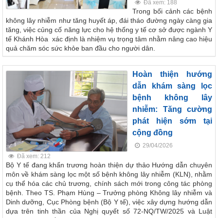
Đã xem: 188
Trong bối cảnh các bệnh
không lây nhiễm như tăng huyết áp, đái tháo đường ngày càng gia
tăng, việc củng cố năng lực cho hệ thống y tế cơ sở được ngành Y
tế Khánh Hòa xác định là nhiệm vụ trọng tâm nhằm nâng cao hiệu
quả chăm sóc sức khỏe ban đầu cho người dân.
Hoàn thiện hướng
dẫn khám sàng lọc
bệnh không lây
nhiễm: Tăng cường
phát hiện sớm tại
cộng đồng
29/04/2026
Đã xem: 212
Bộ Y tế đang khẩn trương hoàn thiện dự thảo Hướng dẫn chuyên
môn về khám sàng lọc một số bệnh không lây nhiễm (KLN), nhằm
cụ thể hóa các chủ trương, chính sách mới trong công tác phòng
bệnh. Theo TS. Phạm Hùng – Trưởng phòng Không lây nhiễm và
Dinh dưỡng, Cục Phòng bệnh (Bộ Y tế), việc xây dựng hướng dẫn
dựa trên tinh thần của Nghị quyết số 72-NQ/TW/2025 và Luật