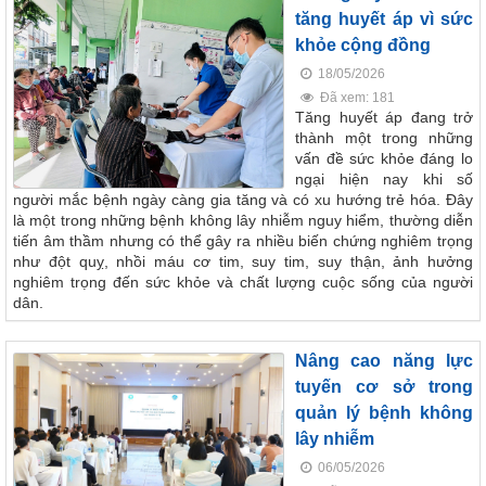
tăng huyết áp vì sức
khỏe cộng đồng
18/05/2026
Đã xem: 181
Tăng huyết áp đang trở
thành một trong những
vấn đề sức khỏe đáng lo
ngại hiện nay khi số
người mắc bệnh ngày càng gia tăng và có xu hướng trẻ hóa. Đây
là một trong những bệnh không lây nhiễm nguy hiểm, thường diễn
tiến âm thầm nhưng có thể gây ra nhiều biến chứng nghiêm trọng
như đột quỵ, nhồi máu cơ tim, suy tim, suy thận, ảnh hưởng
nghiêm trọng đến sức khỏe và chất lượng cuộc sống của người
dân.
Nâng cao năng lực
tuyến cơ sở trong
quản lý bệnh không
lây nhiễm
06/05/2026