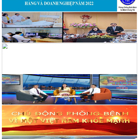
117/2025/QH15
Luật Bảo vệ bí mật nhà nước
63/2026/NĐ-CP
Nghị định Quy định chi tiết một số điều và biện pháp thi hành
Luật bảo vệ bí mật nhà nước
CÔNG BÁO/Số 1097 + 1098
LUẬT XỬ LÝ VI PHẠM HÀNH CHÍNH
190/2025/NĐ-CP
Nghị định Sửa đổi, bổ sung một số điều của Nghị định số
118/2021/NĐ-CP ngày 23 tháng 12 năm 2021 của Chính phủ
quy định chi tiết một số điều và biện pháp thi hành Luật Xử lý
vi phạm hành chính được sửa đổi, bổ sung theo Nghị định số
68/2025/NĐ-CP ngày 18 tháng 3 năm 2025 của Chính phủ và
Nghị định số 120/2021/NĐ-CP ngày 24 tháng 12 năm 2021
của Chính phủ quy định chế độ áp dụng biện pháp xử lý hành
chính giáo dục tại xã, phường, thị trấn
189/2025/NĐ-CP
Nghị định Quy định chi tiết Luật Xử lý vi phạm hành chính về
thẩm quyền xử phạt vi phạm hành chính