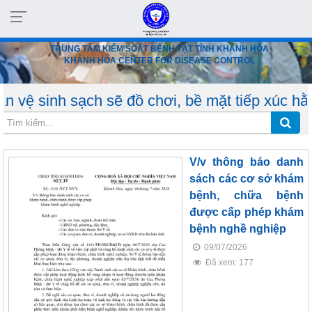
TRUNG TÂM KIỂM SOÁT BỆNH TẬT TỈNH KHÁNH HÒA
KHÁNH HÒA CENTER FOR DISEASE CONTROL
ạch sẽ đồ chơi, bề mặt tiếp xúc hằng ngày, h
V/v thông báo danh
sách các cơ sở khám
bệnh, chữa bệnh
được cấp phép khám
bệnh nghề nghiệp
09/07/2026
Đã xem: 177