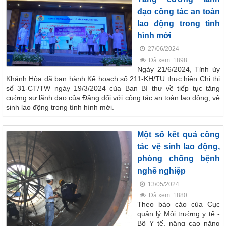
đạo công tác an toàn
lao động trong tình
hình mới
27/06/2024
Đã xem: 1898
Ngày 21/6/2024, Tỉnh ủy
Khánh Hòa đã ban hành Kế hoạch số 211-KH/TU thực hiện Chỉ thị
số 31-CT/TW ngày 19/3/2024 của Ban Bí thư về tiếp tục tăng
cường sự lãnh đạo của Đảng đối với công tác an toàn lao động, vệ
sinh lao động trong tình hình mới.
Một số kết quả công
tác vệ sinh lao động,
phòng chống bệnh
nghề nghiệp
13/05/2024
Đã xem: 1880
Theo báo cáo của Cục
quản lý Môi trường y tế -
Bộ Y tế, nâng cao năng