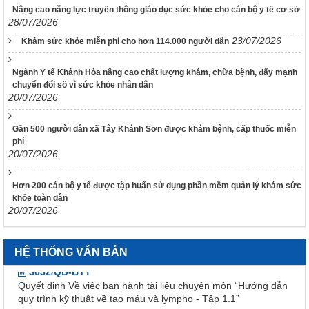
Nâng cao năng lực truyền thông giáo dục sức khỏe cho cán bộ y tế cơ sở
48/TB-UBND
28/07/2026
Kết luận của Phó Chủ tịch UBND tỉnh Đinh Văn Thiệu kiêm
Phó Trưởng Ban chỉ đạo phòng, chống dịch Covid-19 tỉnh
23/07/2026
Khám sức khỏe miễn phí cho hơn 114.000 người dân
Khánh Hòa tại cuộc họp Ban Chỉ đạo phòng, chống dịch
Covid-19 ngày 11/02/2022
Ngành Y tế Khánh Hòa nâng cao chất lượng khám, chữa bệnh, đẩy mạnh
38/TB-UBND
chuyển đổi số vì sức khỏe nhân dân
20/07/2026
Kết luận của Chủ tịch UBND tỉnh Nguyễn Tấn Tuân kiêm
Trưởng Ban chỉ đạo phòng, chống dịch Covid-19 tỉnh Khánh
Hòa tại cuộc họp Ban chỉ đạo phòng, chống dịch Covid-19
Gần 500 người dân xã Tây Khánh Sơn được khám bệnh, cấp thuốc miễn
ngày 25/01/2022
phí
20/07/2026
3639/QĐ-BYT
Quyết định Về việc ban hành tài liệu chuyên môn “Hướng dẫn
quy trình kỹ thuật về Huyết học” – Tập 1
Hơn 200 cán bộ y tế được tập huấn sử dụng phần mềm quản lý khám sức
khỏe toàn dân
3633/QĐ-BYT
20/07/2026
Quyết định Về việc ban hành tài liệu chuyên môn “Hướng dẫn
quy trình kỹ thuật về tạo máu và lympho - Tập 2.1”
HỆ THỐNG VĂN BẢN
3632/QĐ-BYT
Quyết định Về việc ban hành tài liệu chuyên môn “Hướng dẫn
quy trình kỹ thuật về tạo máu và lympho - Tập 1.1”
3634/QĐ-BYT