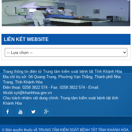
318/VPCQTT
V/v định hướng công tác tuyên truyền, đấu tranh phản bác về
nhân quyền tháng 01/2026
1265/HD-BCĐ
HƯỚNG DẪN QUẢN LÝ NGƯỜI MẮC COVID-19 TẠI NHÀ
38/TB-UBND
LIÊN KẾT WEBSITE
Kết luận của UBND tỉnh Nguyễn Tấn Tuân kiêm Trưởng Ban
Chỉ đạo phòng, chống dịch Covid-19 tỉnh Khánh Hòa tại cuộc
họp Ban Chỉ đạo phòng, chống dịch Covid-19 ngày
25/01/2022
48/TB-UBND
Trang thông tin điện tử Trung tâm kiểm soát bệnh tật Tỉnh Khánh Hòa
Kết luận của Phó Chủ tịch UBND tỉnh Đinh Văn Thiệu kiêm
Địa chỉ trụ sở: 04 Quang Trung, Phường Vạn Thắng, Thành phố Nha
Phó Trưởng Ban chỉ đạo phòng, chống dịch Covid-19 tỉnh
Trang, Tỉnh Khánh Hòa
Khánh Hòa tại cuộc họp Ban Chỉ đạo phòng, chống dịch
Điện thoại: 0258 3822 574 - Fax: 0258 3822 574 - Email:
Covid-19 ngày 11/02/2022
ttksbt.syt@khanhhoa.gov.vn
Chịu trách nhiệm nội dung chính: Trung tâm kiểm soát bệnh tật tỉnh
38/TB-UBND
Khánh Hòa
Kết luận của Chủ tịch UBND tỉnh Nguyễn Tấn Tuân kiêm
Trưởng Ban chỉ đạo phòng, chống dịch Covid-19 tỉnh Khánh
Hòa tại cuộc họp Ban chỉ đạo phòng, chống dịch Covid-19
ngày 25/01/2022
© Bản quyền thuộc về
TRUNG TÂM KIỂM SOÁT BỆNH TẬT TỈNH KHÁNH HÒA
.