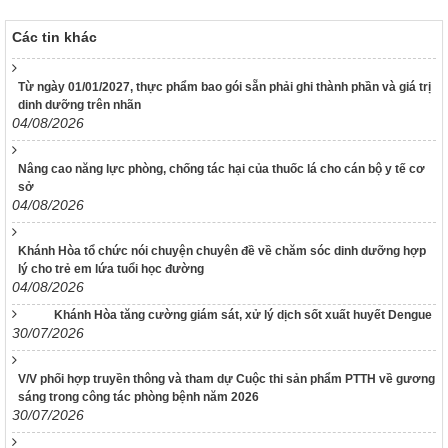
Nghị định Sửa đổi, bổ sung một số điều của Nghị định số
118/2021/NĐ-CP ngày 23 tháng 12 năm 2021 của Chính phủ
Các tin khác
quy định chi tiết một số điều và biện pháp thi hành Luật Xử lý
vi phạm hành chính được sửa đổi, bổ sung theo Nghị định số
68/2025/NĐ-CP ngày 18 tháng 3 năm 2025 của Chính phủ và
Từ ngày 01/01/2027, thực phẩm bao gói sẵn phải ghi thành phần và giá trị
Nghị định số 120/2021/NĐ-CP ngày 24 tháng 12 năm 2021
dinh dưỡng trên nhãn
của Chính phủ quy định chế độ áp dụng biện pháp xử lý hành
04/08/2026
chính giáo dục tại xã, phường, thị trấn
189/2025/NĐ-CP
Nâng cao năng lực phòng, chống tác hại của thuốc lá cho cán bộ y tế cơ
sở
Nghị định Quy định chi tiết Luật Xử lý vi phạm hành chính về
04/08/2026
thẩm quyền xử phạt vi phạm hành chính
318/VPCQTT
Khánh Hòa tổ chức nói chuyện chuyên đề về chăm sóc dinh dưỡng hợp
V/v định hướng công tác tuyên truyền, đấu tranh phản bác về
lý cho trẻ em lứa tuổi học đường
nhân quyền tháng 01/2026
04/08/2026
1265/HD-BCĐ
Khánh Hòa tăng cường giám sát, xử lý dịch sốt xuất huyết Dengue
HƯỚNG DẪN QUẢN LÝ NGƯỜI MẮC COVID-19 TẠI NHÀ
30/07/2026
38/TB-UBND
Kết luận của UBND tỉnh Nguyễn Tấn Tuân kiêm Trưởng Ban
V/V phối hợp truyền thông và tham dự Cuộc thi sản phẩm PTTH về gương
Chỉ đạo phòng, chống dịch Covid-19 tỉnh Khánh Hòa tại cuộc
sáng trong công tác phòng bệnh năm 2026
họp Ban Chỉ đạo phòng, chống dịch Covid-19 ngày
30/07/2026
25/01/2022