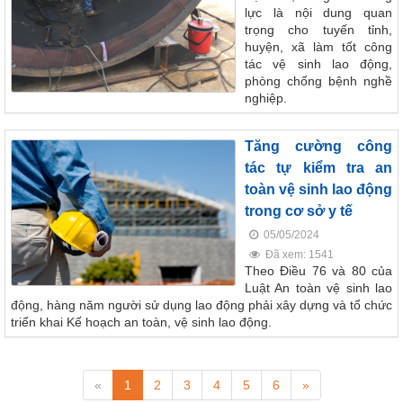
lực là nội dung quan
trọng cho tuyến tỉnh,
huyện, xã làm tốt công
tác vệ sinh lao động,
phòng chống bệnh nghề
nghiệp.
Tăng cường công
tác tự kiểm tra an
toàn vệ sinh lao động
trong cơ sở y tế
05/05/2024
117/2025/QH15
Đã xem: 1541
Luật Bảo vệ bí mật nhà nước
Theo Điều 76 và 80 của
63/2026/NĐ-CP
Luật An toàn vệ sinh lao
Nghị định Quy định chi tiết một số điều và biện pháp thi hành
động, hàng năm người sử dụng lao động phải xây dựng và tổ chức
Luật bảo vệ bí mật nhà nước
triển khai Kế hoạch an toàn, vệ sinh lao động.
CÔNG BÁO/Số 1097 + 1098
LUẬT XỬ LÝ VI PHẠM HÀNH CHÍNH
«
1
2
3
4
5
6
»
190/2025/NĐ-CP