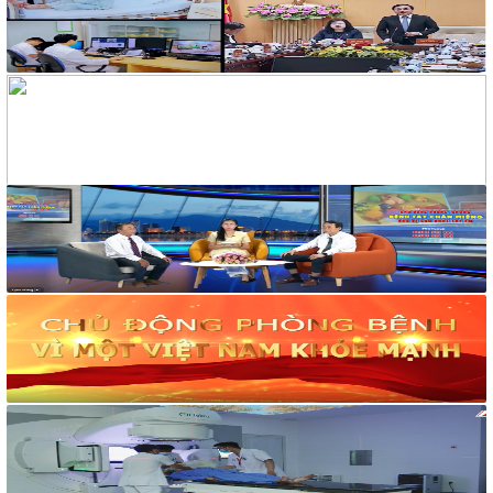
118/2021/NĐ-CP ngày 23 tháng 12 năm 2021 của Chính phủ
quy định chi tiết một số điều và biện pháp thi hành Luật Xử lý
vi phạm hành chính được sửa đổi, bổ sung theo Nghị định số
68/2025/NĐ-CP ngày 18 tháng 3 năm 2025 của Chính phủ và
Nghị định số 120/2021/NĐ-CP ngày 24 tháng 12 năm 2021
của Chính phủ quy định chế độ áp dụng biện pháp xử lý hành
chính giáo dục tại xã, phường, thị trấn
189/2025/NĐ-CP
Nghị định Quy định chi tiết Luật Xử lý vi phạm hành chính về
thẩm quyền xử phạt vi phạm hành chính
318/VPCQTT
V/v định hướng công tác tuyên truyền, đấu tranh phản bác về
nhân quyền tháng 01/2026
1265/HD-BCĐ
HƯỚNG DẪN QUẢN LÝ NGƯỜI MẮC COVID-19 TẠI NHÀ
38/TB-UBND
Kết luận của UBND tỉnh Nguyễn Tấn Tuân kiêm Trưởng Ban
Chỉ đạo phòng, chống dịch Covid-19 tỉnh Khánh Hòa tại cuộc
họp Ban Chỉ đạo phòng, chống dịch Covid-19 ngày
25/01/2022
48/TB-UBND