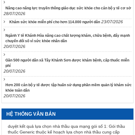
Quyết định Về việc ban hành tài liệu chuyên môn “Hướng dẫn
quy trình kỹ thuật về Huyết học” – Tập 1
Nâng cao năng lực truyền thông giáo dục sức khỏe cho cán bộ y tế cơ sở
28/07/2026
3633/QĐ-BYT
23/07/2026
Khám sức khỏe miễn phí cho hơn 114.000 người dân
Quyết định Về việc ban hành tài liệu chuyên môn “Hướng dẫn
quy trình kỹ thuật về tạo máu và lympho - Tập 2.1”
Ngành Y tế Khánh Hòa nâng cao chất lượng khám, chữa bệnh, đẩy mạnh
3632/QĐ-BYT
chuyển đổi số vì sức khỏe nhân dân
Quyết định Về việc ban hành tài liệu chuyên môn “Hướng dẫn
20/07/2026
quy trình kỹ thuật về tạo máu và lympho - Tập 1.1”
3634/QĐ-BYT
Gần 500 người dân xã Tây Khánh Sơn được khám bệnh, cấp thuốc miễn
Quyết định Về việc ban hành tài liệu chuyên môn “Hướng dẫn
phí
quy trình kỹ thuật về Răng Hàm Mặt – Tập 1”
20/07/2026
3247 /QĐ-BYT
Hơn 200 cán bộ y tế được tập huấn sử dụng phần mềm quản lý khám sức
Quyết định Về việc ban hành tài liệu chuyên môn “Hướng dẫn
khỏe toàn dân
quy trình kỹ thuật về Huyết học”
20/07/2026
914/QĐ-SYT
Quyết định Về việc điều chỉnh một số nội dung của Quyết định
số 754/QĐ-SYT ngày 15/10/2025 của Sở Y tế về việc phê
HỆ THỐNG VĂN BẢN
duyệt kết quả lựa chọn nhà thầu qua mạng gói số 1: Gói thầu
thuốc Generic thuộc kế hoạch lựa chọn nhà thầu cung cấp
thuốc: Mua sắm tập trung thuốc cấp địa phương tỉnh Khánh
Hòa năm 2025-2027 (lần 2)