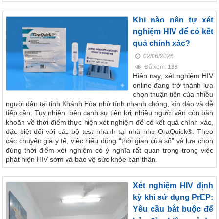
Khi nào nên tự xét
nghiệm HIV để có kết
quả chính xác?
02/06/2026
Đã xem: 138
Hiện nay, xét nghiệm HIV
online đang trở thành lựa
chọn thuận tiện của nhiều
người dân tại tỉnh Khánh Hòa nhờ tính nhanh chóng, kín đáo và dễ
tiếp cận. Tuy nhiên, bên cạnh sự tiện lợi, nhiều người vẫn còn băn
khoăn về thời điểm thực hiện xét nghiệm để có kết quả chính xác,
đặc biệt đối với các bộ test nhanh tại nhà như OraQuick®. Theo
các chuyên gia y tế, việc hiểu đúng “thời gian cửa sổ” và lựa chọn
đúng thời điểm xét nghiệm có ý nghĩa rất quan trọng trong việc
phát hiện HIV sớm và bảo vệ sức khỏe bản thân.
Xét nghiệm HIV định
kỳ khi sử dụng PrEP:
Yêu cầu bắt buộc để