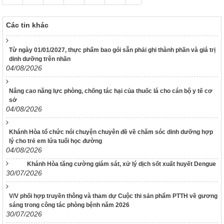
V/v định hướng công tác tuyên truyền, đấu tranh phản bác về
nhân quyền tháng 01/2026
Các tin khác
1265/HD-BCĐ
HƯỚNG DẪN QUẢN LÝ NGƯỜI MẮC COVID-19 TẠI NHÀ
Từ ngày 01/01/2027, thực phẩm bao gói sẵn phải ghi thành phần và giá trị
38/TB-UBND
dinh dưỡng trên nhãn
Kết luận của UBND tỉnh Nguyễn Tấn Tuân kiêm Trưởng Ban
04/08/2026
Chỉ đạo phòng, chống dịch Covid-19 tỉnh Khánh Hòa tại cuộc
họp Ban Chỉ đạo phòng, chống dịch Covid-19 ngày
Nâng cao năng lực phòng, chống tác hại của thuốc lá cho cán bộ y tế cơ
25/01/2022
sở
04/08/2026
48/TB-UBND
Kết luận của Phó Chủ tịch UBND tỉnh Đinh Văn Thiệu kiêm
Phó Trưởng Ban chỉ đạo phòng, chống dịch Covid-19 tỉnh
Khánh Hòa tổ chức nói chuyện chuyên đề về chăm sóc dinh dưỡng hợp
Khánh Hòa tại cuộc họp Ban Chỉ đạo phòng, chống dịch
lý cho trẻ em lứa tuổi học đường
Covid-19 ngày 11/02/2022
04/08/2026
38/TB-UBND
Khánh Hòa tăng cường giám sát, xử lý dịch sốt xuất huyết Dengue
30/07/2026
Kết luận của Chủ tịch UBND tỉnh Nguyễn Tấn Tuân kiêm
Trưởng Ban chỉ đạo phòng, chống dịch Covid-19 tỉnh Khánh
Hòa tại cuộc họp Ban chỉ đạo phòng, chống dịch Covid-19
V/V phối hợp truyền thông và tham dự Cuộc thi sản phẩm PTTH về gương
ngày 25/01/2022
sáng trong công tác phòng bệnh năm 2026
30/07/2026
3639/QĐ-BYT