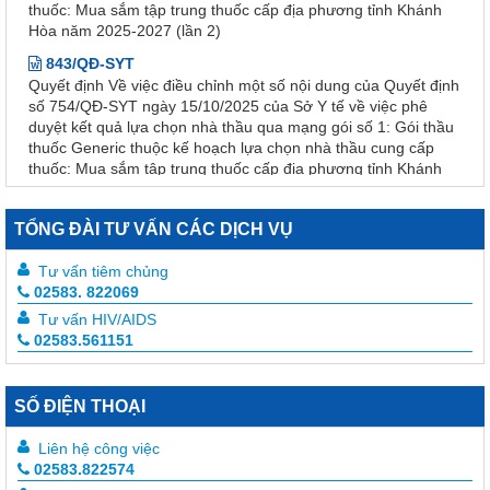
843/QĐ-SYT
Quyết định Về việc điều chỉnh một số nội dung của Quyết định
số 754/QĐ-SYT ngày 15/10/2025 của Sở Y tế về việc phê
duyệt kết quả lựa chọn nhà thầu qua mạng gói số 1: Gói thầu
thuốc Generic thuộc kế hoạch lựa chọn nhà thầu cung cấp
thuốc: Mua sắm tập trung thuốc cấp địa phương tỉnh Khánh
Hòa năm 2025-2027
754/QĐ-SYT
Quyết định Về việc phê duyệt kết quả lựa chọn nhà thầu qua
TỔNG ĐÀI TƯ VẤN CÁC DỊCH VỤ
mạng gói số 1: Gói thầu thuốc Generic thuộc kế hoạch lựa
chọn nhà thầu cung cấp thuốc: Mua sắm tập trung thuốc cấp
Tư vấn tiêm chủng
địa phương tỉnh Khánh Hòa năm 2025-2027
02583. 822069
2741/QĐ-SYT
Tư vấn HIV/AIDS
Quyết định Về việc thu hồi số công bố tiêu chuẩn áp dụng của
02583.561151
thiết bị y tế thuộc loại A, B
1864/SYT-NVYD
Thu hồi thuốc Temozolomid Ribosepharm 100 mg
SỐ ĐIỆN THOẠI
956A/TB-KSBT
Liên hệ công việc
Thông báo về việc công khai thực hiện dự toán thu - chi ngân
02583.822574
sách 3 tháng đầu năm 2026 của Trung tâm Kiểm soát bệnh