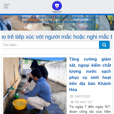
TRUNG TÂM KIỂM SOÁT BỆNH TẬT TỈNH KHÁNH HÒA
KHÁNH HÒA CENTER FOR DISEASE CONTROL
 xúc với người mắc hoặc nghi mắc bệnh. Khi t
Tăng cường giám
sát, ngoại kiểm chất
lượng nước sạch
phục vụ sinh hoạt
trên địa bàn Khánh
Hòa
16/07/2026
Đã xem: 107
Từ ngày 7 đến ngày 9/7,
đoàn công tác của Viện