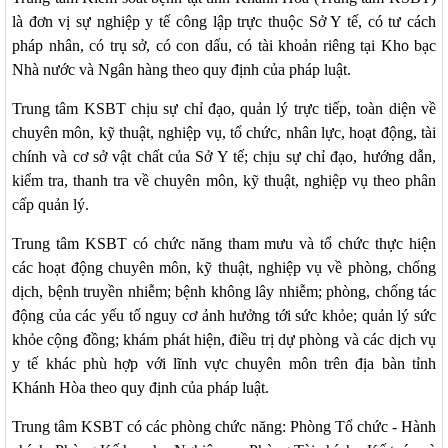
là đơn vị sự nghiệp y tế công lập trực thuộc Sở Y tế, có tư cách
pháp nhân, có trụ sở, có con dấu, có tài khoản riêng tại Kho bạc
Nhà nước và Ngân hàng theo quy định của pháp luật.
Trung tâm KSBT chịu sự chỉ đạo, quản lý trực tiếp, toàn diện về
chuyên môn, kỹ thuật, nghiệp vụ, tổ chức, nhân lực, hoạt động, tài
chính và cơ sở vật chất của Sở Y tế; chịu sự chỉ đạo, hướng dẫn,
kiểm tra, thanh tra về chuyên môn, kỹ thuật, nghiệp vụ theo phân
117/2025/QH15
cấp quản lý.
Luật Bảo vệ bí mật nhà nước
63/2026/NĐ-CP
Trung tâm KSBT có chức năng tham mưu và tổ chức thực hiện
Nghị định Quy định chi tiết một số điều và biện pháp thi hành
các hoạt động chuyên môn, kỹ thuật, nghiệp vụ về phòng, chống
Luật bảo vệ bí mật nhà nước
dịch, bệnh truyền nhiễm; bệnh không lây nhiễm; phòng, chống tác
CÔNG BÁO/Số 1097 + 1098
động của các yếu tố nguy cơ ảnh hưởng tới sức khỏe; quản lý sức
LUẬT XỬ LÝ VI PHẠM HÀNH CHÍNH
khỏe cộng đồng; khám phát hiện, điều trị dự phòng và các dịch vụ
190/2025/NĐ-CP
y tế khác phù hợp với lĩnh vực chuyên môn trên địa bàn tỉnh
Nghị định Sửa đổi, bổ sung một số điều của Nghị định số
Khánh Hòa theo quy định của pháp luật.
118/2021/NĐ-CP ngày 23 tháng 12 năm 2021 của Chính phủ
quy định chi tiết một số điều và biện pháp thi hành Luật Xử lý
Trung tâm KSBT có các phòng chức năng: Phòng Tổ chức - Hành
vi phạm hành chính được sửa đổi, bổ sung theo Nghị định số