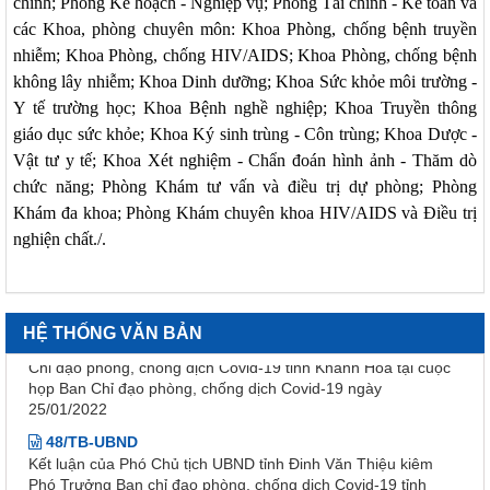
chính; Phòng Kế hoạch - Nghiệp vụ; Phòng Tài chính - Kế toán và
68/2025/NĐ-CP ngày 18 tháng 3 năm 2025 của Chính phủ và
Nghị định số 120/2021/NĐ-CP ngày 24 tháng 12 năm 2021
các Khoa, phòng chuyên môn: Khoa Phòng, chống bệnh truyền
của Chính phủ quy định chế độ áp dụng biện pháp xử lý hành
nhiễm; Khoa Phòng, chống HIV/AIDS; Khoa Phòng, chống bệnh
chính giáo dục tại xã, phường, thị trấn
không lây nhiễm; Khoa Dinh dưỡng; Khoa Sức khỏe môi trường -
189/2025/NĐ-CP
Y tế trường học; Khoa Bệnh nghề nghiệp; Khoa Truyền thông
Nghị định Quy định chi tiết Luật Xử lý vi phạm hành chính về
giáo dục sức khỏe; Khoa Ký sinh trùng - Côn trùng; Khoa Dược -
thẩm quyền xử phạt vi phạm hành chính
Vật tư y tế; Khoa Xét nghiệm - Chẩn đoán hình ảnh - Thăm dò
318/VPCQTT
chức năng; Phòng Khám tư vấn và điều trị dự phòng; Phòng
V/v định hướng công tác tuyên truyền, đấu tranh phản bác về
Khám đa khoa; Phòng Khám chuyên khoa HIV/AIDS và Điều trị
nhân quyền tháng 01/2026
nghiện chất./.
1265/HD-BCĐ
HƯỚNG DẪN QUẢN LÝ NGƯỜI MẮC COVID-19 TẠI NHÀ
38/TB-UBND
Kết luận của UBND tỉnh Nguyễn Tấn Tuân kiêm Trưởng Ban
HỆ THỐNG VĂN BẢN
Chỉ đạo phòng, chống dịch Covid-19 tỉnh Khánh Hòa tại cuộc
họp Ban Chỉ đạo phòng, chống dịch Covid-19 ngày
25/01/2022
48/TB-UBND
Kết luận của Phó Chủ tịch UBND tỉnh Đinh Văn Thiệu kiêm
Phó Trưởng Ban chỉ đạo phòng, chống dịch Covid-19 tỉnh
Khánh Hòa tại cuộc họp Ban Chỉ đạo phòng, chống dịch