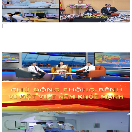
Hòa
320/BCH-HCKT
V/v Mời báo giá in banner trang trí cho hoạt động phòng,
chống tác hại của thuốc lá
319/BCH-HCKT
V/v Mời báo giá dịch vụ nước uống cho hoạt động truyền
thông phòng, chống tác hại thuốc lá
258/TM-VHXH
Thư mời Báo giá dịch vụ giải khát cho hoạt động truyền thông
và tập huấn phòng, chống tác hại của thuốc lá
2169/VHXH
V/v mời báo giá thuê âm thanh, ánh sáng, loa và micro tuyên
truyền hoạt động mít tinh Hưởng ứng Tuần lễ Quốc gia không
khói thuốc lá năm 2026
2182/VHXH
V/v mời báo giá dịch vụ In ấn tổ chức mít tinh Hưởng ứng
Tuần lễ Quốc gia không khói thuốc lá năm 2026
117/2025/QH15
Luật Bảo vệ bí mật nhà nước