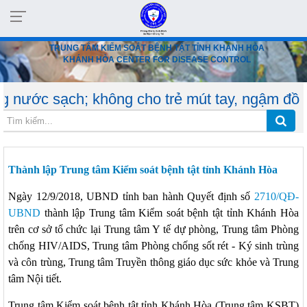
TRUNG TÂM KIỂM SOÁT BỆNH TẬT TỈNH KHÁNH HÒA
KHÁNH HÒA CENTER FOR DISEASE CONTROL
ạch; không cho trẻ mút tay, ngậm đồ chơi, dùn
Thành lập Trung tâm Kiểm soát bệnh tật tỉnh Khánh Hòa
Ngày 12/9/2018, UBND tỉnh ban hành Quyết định số
2710/QĐ-
UBND
thành lập Trung tâm Kiểm soát bệnh tật tỉnh Khánh Hòa
trên cơ sở tổ chức lại Trung tâm Y tế dự phòng, Trung tâm Phòng
chống HIV/AIDS, Trung tâm Phòng chống sốt rét - Ký sinh trùng
và côn trùng, Trung tâm Truyền thông giáo dục sức khỏe và Trung
tâm Nội tiết.
Trung tâm Kiểm soát bệnh tật tỉnh Khánh Hòa (Trung tâm KSBT)