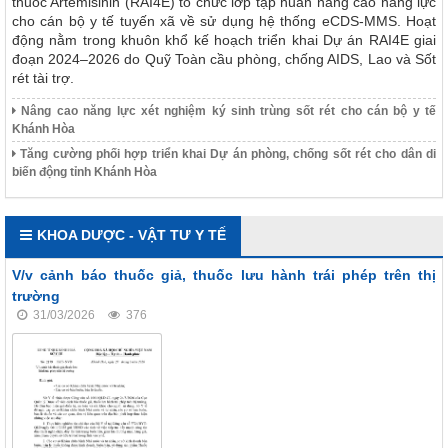
thuốc Artemisinin (RAI4E) tổ chức lớp tập huấn nâng cao năng lực
cho cán bộ y tế tuyến xã về sử dụng hệ thống eCDS-MMS. Hoạt
động nằm trong khuôn khổ kế hoạch triển khai Dự án RAI4E giai
đoạn 2024–2026 do Quỹ Toàn cầu phòng, chống AIDS, Lao và Sốt
rét tài trợ.
Nâng cao năng lực xét nghiệm ký sinh trùng sốt rét cho cán bộ y tế
Khánh Hòa
Tăng cường phối hợp triển khai Dự án phòng, chống sốt rét cho dân di
biến động tỉnh Khánh Hòa
KHOA DƯỢC - VẬT TƯ Y TẾ
V/v cảnh báo thuốc giả, thuốc lưu hành trái phép trên thị
trường
31/03/2026
376