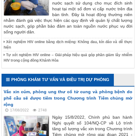
nước sạch sử dụng cho mục đích sinh
hoạt tại một số đơn vị cấp nước trên địa
bàn tỉnh. Đây là hoạt động thường niên
nhằm đánh giá việc thực hiện các quy định về quản lý chất lượng
nước sạch, góp phần bảo đảm an toàn nguồn nước phục vụ đời
sống người dân.
Xét nghiệm HIV online bằng dịch miệng: Không đau, kín đáo và dễ thực
hiện
Tự xét nghiệm HIV online – Giải pháp hiệu quả góp phần giảm lây nhiễm
HIV trong cộng đồng Khánh Hòa
PHÒNG KHÁM TƯ VẤN VÀ ĐIỀU TRỊ DỰ PHÒNG
Vắc xin cúm, phòng ung thư cổ tử cung và phòng bệnh do
phế cầu sẽ được tiêm trong Chương trình Tiêm chủng mở
rộng
17/08/2022
2748
Ngày 15/8/2022, Chính phủ ban hành
Nghị quyết số 104/NQ-CP về Lộ trình
tăng số lượng vắc xin trong Chương trình
Tiêm chủng mở rộng giai đoạn 2021 -