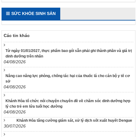
SỨC KHỎE SINH SẢN
Các tin khác
Từ ngày 01/01/2027, thực phẩm bao gói sẵn phải ghi thành phần và giá trị
dinh dưỡng trên nhãn
117/2025/QH15
04/08/2026
Luật Bảo vệ bí mật nhà nước
63/2026/NĐ-CP
Nâng cao năng lực phòng, chống tác hại của thuốc lá cho cán bộ y tế cơ
sở
Nghị định Quy định chi tiết một số điều và biện pháp thi hành
04/08/2026
Luật bảo vệ bí mật nhà nước
CÔNG BÁO/Số 1097 + 1098
Khánh Hòa tổ chức nói chuyện chuyên đề về chăm sóc dinh dưỡng hợp
LUẬT XỬ LÝ VI PHẠM HÀNH CHÍNH
lý cho trẻ em lứa tuổi học đường
04/08/2026
190/2025/NĐ-CP
Nghị định Sửa đổi, bổ sung một số điều của Nghị định số
Khánh Hòa tăng cường giám sát, xử lý dịch sốt xuất huyết Dengue
118/2021/NĐ-CP ngày 23 tháng 12 năm 2021 của Chính phủ
30/07/2026
quy định chi tiết một số điều và biện pháp thi hành Luật Xử lý
vi phạm hành chính được sửa đổi, bổ sung theo Nghị định số