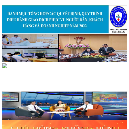
320/BCH-HCKT
V/v Mời báo giá in banner trang trí cho hoạt động phòng,
chống tác hại của thuốc lá
319/BCH-HCKT
V/v Mời báo giá dịch vụ nước uống cho hoạt động truyền
thông phòng, chống tác hại thuốc lá
258/TM-VHXH
Thư mời Báo giá dịch vụ giải khát cho hoạt động truyền thông
và tập huấn phòng, chống tác hại của thuốc lá
2169/VHXH
V/v mời báo giá thuê âm thanh, ánh sáng, loa và micro tuyên
truyền hoạt động mít tinh Hưởng ứng Tuần lễ Quốc gia không
khói thuốc lá năm 2026
2182/VHXH
V/v mời báo giá dịch vụ In ấn tổ chức mít tinh Hưởng ứng
Tuần lễ Quốc gia không khói thuốc lá năm 2026
117/2025/QH15
Luật Bảo vệ bí mật nhà nước