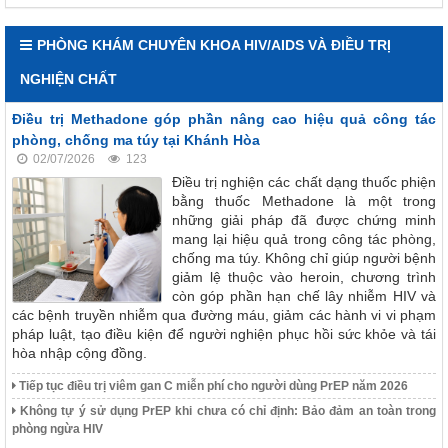
PHÒNG KHÁM CHUYÊN KHOA HIV/AIDS VÀ ĐIỀU TRỊ
NGHIỆN CHẤT
Điều trị Methadone góp phần nâng cao hiệu quả công tác
phòng, chống ma túy tại Khánh Hòa
02/07/2026
123
Điều trị nghiện các chất dạng thuốc phiện
bằng thuốc Methadone là một trong
những giải pháp đã được chứng minh
mang lại hiệu quả trong công tác phòng,
chống ma túy. Không chỉ giúp người bệnh
giảm lệ thuộc vào heroin, chương trình
còn góp phần hạn chế lây nhiễm HIV và
các bệnh truyền nhiễm qua đường máu, giảm các hành vi vi phạm
pháp luật, tạo điều kiện để người nghiện phục hồi sức khỏe và tái
hòa nhập cộng đồng.
Tiếp tục điều trị viêm gan C miễn phí cho người dùng PrEP năm 2026
Không tự ý sử dụng PrEP khi chưa có chỉ định: Bảo đảm an toàn trong
phòng ngừa HIV