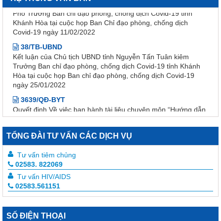
Khánh Hòa tại cuộc họp Ban Chỉ đạo phòng, chống dịch
Covid-19 ngày 11/02/2022
38/TB-UBND
Kết luận của Chủ tịch UBND tỉnh Nguyễn Tấn Tuân kiêm
Trưởng Ban chỉ đạo phòng, chống dịch Covid-19 tỉnh Khánh
Hòa tại cuộc họp Ban chỉ đạo phòng, chống dịch Covid-19
ngày 25/01/2022
3639/QĐ-BYT
Quyết định Về việc ban hành tài liệu chuyên môn “Hướng dẫn
quy trình kỹ thuật về Huyết học” – Tập 1
3633/QĐ-BYT
Quyết định Về việc ban hành tài liệu chuyên môn “Hướng dẫn
quy trình kỹ thuật về tạo máu và lympho - Tập 2.1”
TỔNG ĐÀI TƯ VẤN CÁC DỊCH VỤ
3632/QĐ-BYT
Tư vấn tiêm chủng
Quyết định Về việc ban hành tài liệu chuyên môn “Hướng dẫn
02583. 822069
quy trình kỹ thuật về tạo máu và lympho - Tập 1.1”
Tư vấn HIV/AIDS
3634/QĐ-BYT
02583.561151
Quyết định Về việc ban hành tài liệu chuyên môn “Hướng dẫn
quy trình kỹ thuật về Răng Hàm Mặt – Tập 1”
SỐ ĐIỆN THOẠI
3247 /QĐ-BYT