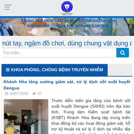
TRUNG TÂM KIỂM SOÁT BỆNH TẬT TỈNH KHÁNH HÒA
KHÁNH HÒA CENTER FOR DISEASE CONTROL
 đồ chơi, dùng chung vật dụng chưa được khử t
KHOA PHÒNG, CHỐNG BỆNH TRUYỀN NHIỄM
Khánh Hòa tăng cường giám sát, xử lý dịch sốt xuất huyết
Dengue
30/07/2026
97
Trước diễn biến gia tăng của bệnh sốt
xuất huyết Dengue (SXHD) trên địa bàn
tỉnh, Trung tâm Kiểm soát bệnh tật
(KSBT) Khánh Hòa đang tập trung triển
khai đồng bộ các hoạt động giám sát, hỗ
trợ kỹ thuật và xử lý ổ dịch tại nhiều địa