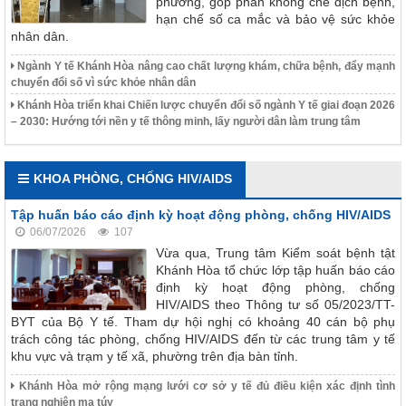
phương, góp phần khống chế dịch bệnh,
hạn chế số ca mắc và bảo vệ sức khỏe
nhân dân.
Ngành Y tế Khánh Hòa nâng cao chất lượng khám, chữa bệnh, đẩy mạnh
chuyển đổi số vì sức khỏe nhân dân
Khánh Hòa triển khai Chiến lược chuyển đổi số ngành Y tế giai đoạn 2026
– 2030: Hướng tới nền y tế thông minh, lấy người dân làm trung tâm
KHOA PHÒNG, CHỐNG HIV/AIDS
Tập huấn báo cáo định kỳ hoạt động phòng, chống HIV/AIDS
06/07/2026
107
Vừa qua, Trung tâm Kiểm soát bệnh tật
Khánh Hòa tổ chức lớp tập huấn báo cáo
định kỳ hoạt động phòng, chống
HIV/AIDS theo Thông tư số 05/2023/TT-
BYT của Bộ Y tế. Tham dự hội nghị có khoảng 40 cán bộ phụ
trách công tác phòng, chống HIV/AIDS đến từ các trung tâm y tế
khu vực và trạm y tế xã, phường trên địa bàn tỉnh.
Khánh Hòa mở rộng mạng lưới cơ sở y tế đủ điều kiện xác định tình
trạng nghiện ma túy