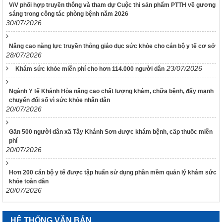
V/V phối hợp truyền thông và tham dự Cuộc thi sản phẩm PTTH về gương
68/2025/NĐ-CP ngày 18 tháng 3 năm 2025 của Chính phủ và
sáng trong công tác phòng bệnh năm 2026
Nghị định số 120/2021/NĐ-CP ngày 24 tháng 12 năm 2021
30/07/2026
của Chính phủ quy định chế độ áp dụng biện pháp xử lý hành
chính giáo dục tại xã, phường, thị trấn
Nâng cao năng lực truyền thông giáo dục sức khỏe cho cán bộ y tế cơ sở
189/2025/NĐ-CP
28/07/2026
Nghị định Quy định chi tiết Luật Xử lý vi phạm hành chính về
23/07/2026
thẩm quyền xử phạt vi phạm hành chính
Khám sức khỏe miễn phí cho hơn 114.000 người dân
318/VPCQTT
Ngành Y tế Khánh Hòa nâng cao chất lượng khám, chữa bệnh, đẩy mạnh
V/v định hướng công tác tuyên truyền, đấu tranh phản bác về
chuyển đổi số vì sức khỏe nhân dân
nhân quyền tháng 01/2026
20/07/2026
1265/HD-BCĐ
HƯỚNG DẪN QUẢN LÝ NGƯỜI MẮC COVID-19 TẠI NHÀ
Gần 500 người dân xã Tây Khánh Sơn được khám bệnh, cấp thuốc miễn
phí
38/TB-UBND
20/07/2026
Kết luận của UBND tỉnh Nguyễn Tấn Tuân kiêm Trưởng Ban
Chỉ đạo phòng, chống dịch Covid-19 tỉnh Khánh Hòa tại cuộc
họp Ban Chỉ đạo phòng, chống dịch Covid-19 ngày
Hơn 200 cán bộ y tế được tập huấn sử dụng phần mềm quản lý khám sức
25/01/2022
khỏe toàn dân
20/07/2026
48/TB-UBND
Kết luận của Phó Chủ tịch UBND tỉnh Đinh Văn Thiệu kiêm
Phó Trưởng Ban chỉ đạo phòng, chống dịch Covid-19 tỉnh
HỆ THỐNG VĂN BẢN